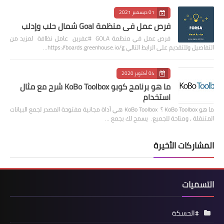
01 ديسمبر 2021
فرص عمل في منظمة Goal شمال حلب وإدلب
فرص عمل في منظمة GOLA #عفرين عامل نظافة لمزيد من
التفاصيل وللتقديم على الرابط التالي https://boards.greenhouse.io/g…
04 أكتوبر 2020
ما هو برنامج كوبو KoBo Toolbox شرح مع مثال
استخدام
ما هو KoBo Toolbox ؟ KoBo Toolbox هي أداة مجانية مفتوحة المصدر لجمع البيانات
المتنقلة ، ومتاحة للجميع. يسمح لك بجمع …
المشاركات الأخيرة
التسميات
#الحسكة