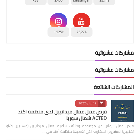
RSS
2,455
Messenger
25,742
1,525k
75,274
مشاركات عشوائية
مشاركات عشوائية
المشاركات الشائعة
19 مايو 2022
فرص عمل عمال ميدانيين لدى منظمة اكتد
ACTED شمال سوريا
فرص عمل الإعلان عن مجموعة وظائف شاغرة لعمال ميدانيين (مهنيين و/أو
تقنيين) المشروع: المشاريع التي تغطيها منظمة أكتد في …