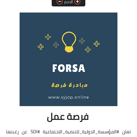
الحجم
فرص عمل في العراق
فرص عمل في اليمن
فرص عمل في السودان
دورات تدريبية
فرصة عمل
تعلن #المؤسسة_الدولية_للتنمية_الاجتماعية #SDI عن رغبتها