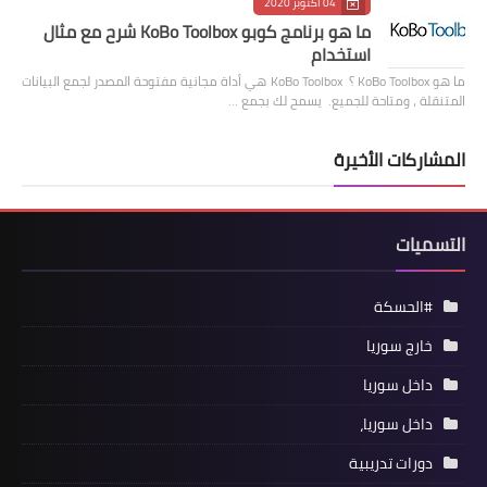
04 أكتوبر 2020
ما هو برنامج كوبو KoBo Toolbox شرح مع مثال
استخدام
ما هو KoBo Toolbox ؟ KoBo Toolbox هي أداة مجانية مفتوحة المصدر لجمع البيانات
المتنقلة ، ومتاحة للجميع. يسمح لك بجمع …
المشاركات الأخيرة
التسميات
#الحسكة
خارج سوريا
داخل سوريا
داخل سوريا،
دورات تدريبية