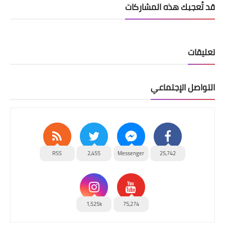
قد تُعجبك هذه المشاركات
تعليقات
التواصل الإجتماعي
RSS
2,455
Messenger
25,742
1,525k
75,274