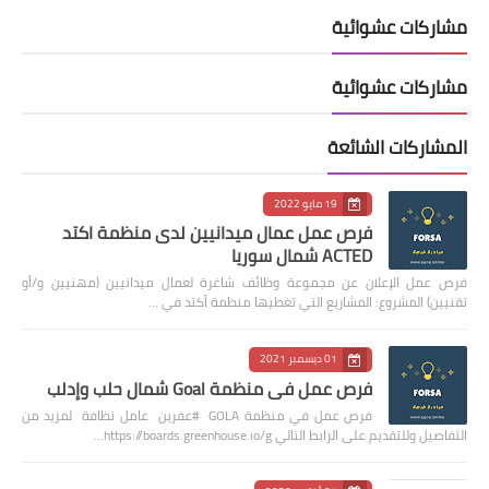
مشاركات عشوائية
مشاركات عشوائية
المشاركات الشائعة
19 مايو 2022
فرص عمل عمال ميدانيين لدى منظمة اكتد
ACTED شمال سوريا
فرص عمل الإعلان عن مجموعة وظائف شاغرة لعمال ميدانيين (مهنيين و/أو
تقنيين) المشروع: المشاريع التي تغطيها منظمة أكتد في …
01 ديسمبر 2021
فرص عمل في منظمة Goal شمال حلب وإدلب
فرص عمل في منظمة GOLA #عفرين عامل نظافة لمزيد من
التفاصيل وللتقديم على الرابط التالي https://boards.greenhouse.io/g…