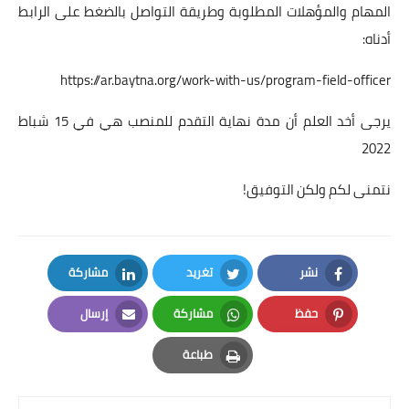
المهام والمؤهلات المطلوبة وطريقة التواصل بالضغط على الرابط
أدناه:
https://ar.baytna.org/work-with-us/program-field-officer
يرجى أخد العلم أن مدة نهاية التقدم للمنصب هي في 15 شباط
2022
نتمنى لكم ولكن التوفيق!
نشر
تغريد
مشاركة
LinkedIn
Twitter
Facebook
حفظ
مشاركة
إرسال
Email
Whatsapp
Pinterest
طباعة
Print