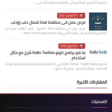
تقنيين) المشروع: المشاريع التي تغطيها منظمة أكتد في …
01 ديسمبر 2021
فرص عمل في منظمة Goal شمال حلب وإدلب
فرص عمل في منظمة GOLA #عفرين عامل نظافة لمزيد من
التفاصيل وللتقديم على الرابط التالي https://boards.greenhouse.io/g…
04 أكتوبر 2020
ما هو برنامج كوبو KoBo Toolbox شرح مع مثال
استخدام
ما هو KoBo Toolbox ؟ KoBo Toolbox هي أداة مجانية مفتوحة المصدر لجمع البيانات
المتنقلة ، ومتاحة للجميع. يسمح لك بجمع …
المشاركات الأخيرة
التسميات