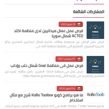
المشاركات الشائعة
19 مايو 2022
فرص عمل عمال ميدانيين لدى منظمة اكتد
ACTED شمال سوريا
فرص عمل الإعلان عن مجموعة وظائف شاغرة لعمال ميدانيين (مهنيين و/أو
تقنيين) المشروع: المشاريع التي تغطيها منظمة أكتد في …
01 ديسمبر 2021
فرص عمل في منظمة Goal شمال حلب وإدلب
فرص عمل في منظمة GOLA #عفرين عامل نظافة لمزيد من
التفاصيل وللتقديم على الرابط التالي https://boards.greenhouse.io/g…
04 أكتوبر 2020
ما هو برنامج كوبو KoBo Toolbox شرح مع مثال
استخدام
ما هو KoBo Toolbox ؟ KoBo Toolbox هي أداة مجانية مفتوحة المصدر لجمع البيانات