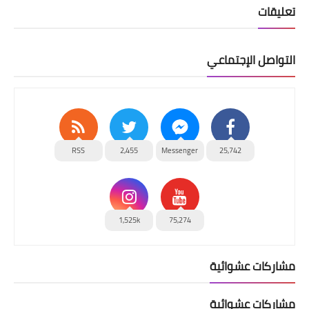
تعليقات
التواصل الإجتماعي
RSS
2,455
Messenger
25,742
1,525k
75,274
مشاركات عشوائية
مشاركات عشوائية