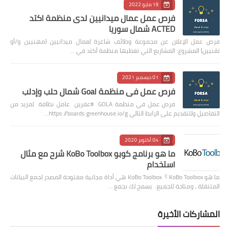
19 مايو 2022
فرص عمل عمال ميدانيين لدى منظمة اكتد
ACTED شمال سوريا
فرص عمل الإعلان عن مجموعة وظائف شاغرة لعمال ميدانيين (مهنيين و/أو
تقنيين) المشروع: المشاريع التي تغطيها منظمة أكتد في …
01 ديسمبر 2021
فرص عمل في منظمة Goal شمال حلب وإدلب
فرص عمل في منظمة GOLA #عفرين عامل نظافة لمزيد من
التفاصيل وللتقديم على الرابط التالي https://boards.greenhouse.io/g…
04 أكتوبر 2020
ما هو برنامج كوبو KoBo Toolbox شرح مع مثال
استخدام
ما هو KoBo Toolbox ؟ KoBo Toolbox هي أداة مجانية مفتوحة المصدر لجمع البيانات
المتنقلة ، ومتاحة للجميع. يسمح لك بجمع …
المشاركات الأخيرة