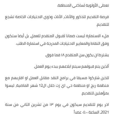
تعطى الأولوية لساكني المنطقة.
فرصة التقديم للذكور والأناث، الأناث وذوي الاحتياجات الخاصة تشجع
للتقديم.
ملء الاستمارة ليست ضمانا لقبول المتقدم للعمل، بل أيضا ستكون
وفق النقاط والمعايير الاحتياجات المدرجة في استمارة الطلب.
يشترط ان يكون سن المتقدم ١٨ فما فوق.
ألذين يتم قبولهم سيتم ابلاغهم ببدء يوم العمل.
للذين شاركوا مسبقا في برامج النقد مقابل العمل او اقاربهم مع
منظمة ريج او منظمة حي اي زت خلال ال12 شهر الماضية، ليسوا
بمؤهلين للتقديم.
اخر يوم للتقديم سيكون في يوم ١٣ من تشرين الثاني من سنة
2021, الساعة ٠٤:٠٠ عصراً