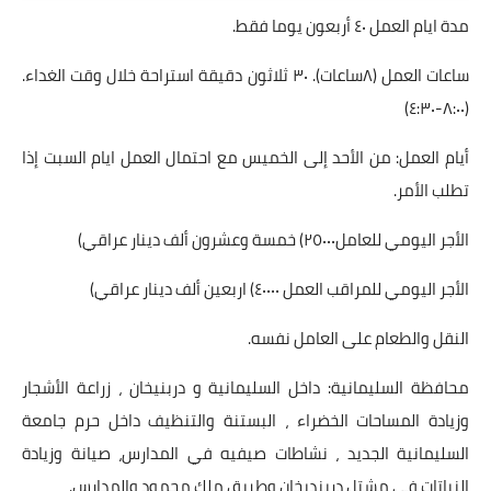
مدة ايام العمل ٤٠ أربعون يوما فقط.
ساعات العمل (٨ساعات). ٣٠ ثلاثون دقيقة استراحة خلال وقت الغداء.
(٨:٠٠-٤:٣٠)
أيام العمل: من الأحد إلى الخميس مع احتمال العمل ايام السبت إذا
تطلب الأمر.
الأجر اليومي للعامل٢٥٠٠٠) خمسة وعشرون ألف دينار عراقي)
الأجر اليومي للمراقب العمل ٤٠٠٠٠) اربعين ألف دينار عراقي)
النقل والطعام على العامل نفسه.
محافظة السليمانية: داخل السليمانية و دربنيخان ، زراعة الأشجار
وزيادة المساحات الخضراء ، البستنة والتنظيف داخل حرم جامعة
السليمانية الجديد ، نشاطات صيفيه في المدارس، صيانة وزيادة
النباتات في مشتل دربنديخان وطريق ملك محمود والمدارس.