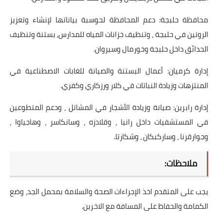
محافظة حلبجة: دعم المحافظة لحوسبة بياناتها لإنشاء وتعزيز
الروتين في حلبجة ، وتنظيف خزانات المياه للمدارس, بستنة وتنظيف
الحدائق داخل حلبجة وخورمال وسيروان.
إدارة كرميان: أعمال البستنة والصيانة للغابات الاصطناعية في
المنتزهات وزيادة النباتات في كلار ورزكاري وكفري.
إدارة رابرين: صيانة وزيادة الأشجار في المشاتل ، ودعم المتطوعين
في المستشفيات داخل رانيا ، وقلادزه ، وسانكاسر ، وهاجياوا ،
وجوارقرنا ، وساركبكان ، وشكارتا.
ملاحظات:
يجب على المتقدم اخذ الإجراءات الصحة والسلامة بمحمل الجد، وضع
الكمامة والحفاظ على المسافة مع الاخرين.