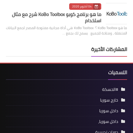
04 أكتوبر 2020
ما هو برنامج كوبو KoBo Toolbox شرح مع مثال
استخدام
ما هو KoBo Toolbox ؟ KoBo Toolbox هي أداة مجانية مفتوحة المصدر لجمع البيانات
المتنقلة ، ومتاحة للجميع. يسمح لك بجمع …
المشاركات الأخيرة
التسميات
#الحسكة
خارج سوريا
داخل سوريا
داخل سوريا،
دورات تدريبية