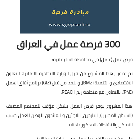
300 فرصة عمل في العراق
فرص عمل (عامل) في محافظة السليمانية:
تم تمويل هذا المشروع من قبل الوزارة الاتحادية الالمانية للتعاون
الاقتصادي و التنمية (BMZ)، و ينفذ من قبل (GIZ) برنامج أفاق العمل
(P4E)، بالتعاون مع منظمة ريج REACH.
هذا المشروع يوفر فرص العمل بشكل مؤقت للمجتمع المضيف
(السكان المحلين)، النازحين، اللاجئين و العائدون للوطن للعمل حسب
الاماكن والنشاطات المذكوره ادناه.
على من يرغب بالتقديم للعمل، يرجى زيارة الربط الادنى