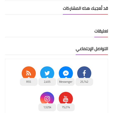
قد تُعجبك هذه المشاركات
تعليقات
التواصل الإجتماعي
RSS
2,455
Messenger
25,742
1,525k
75,274