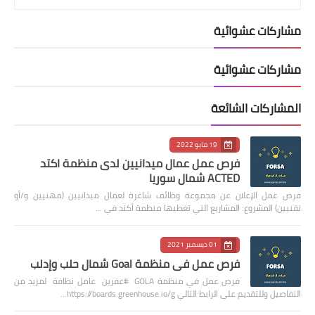
مشاركات عشوائية
مشاركات عشوائية
المشاركات الشائعة
19 مايو 2022
فرص عمل عمال ميدانيين لدى منظمة اكتد
ACTED شمال سوريا
فرص عمل الإعلان عن مجموعة وظائف شاغرة لعمال ميدانيين (مهنيين و/أو
تقنيين) المشروع: المشاريع التي تغطيها منظمة أكتد في …
01 ديسمبر 2021
فرص عمل في منظمة Goal شمال حلب وإدلب
فرص عمل في منظمة GOLA #عفرين عامل نظافة لمزيد من
التفاصيل وللتقديم على الرابط التالي https://boards.greenhouse.io/g…