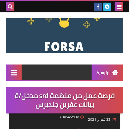
بحث هذه
المدونة
الإلكتروني
الرئيسية
القائمة
فرصة عمل من منظمة srd مدخل/ة
مناقصات
بيانات عفرين جنديرس
فرص عمل داخل سوريا
FORSASYJOP
22 فبراير 2021
فرص عمل في تركيا