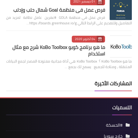
01 ديسمبر 2021
فرص عمل في منظمة Goal شمال حلب وإدلب
فرص عمل في منظمة GOLA #عفرين عامل نظافة لمزيد من
التفاصيل وللتقديم على الرابط التالي https://boards.greenhouse.io/g…
04 أكتوبر 2020
ما هو برنامج كوبو KoBo Toolbox شرح مع مثال
استخدام
ما هو KoBo Toolbox ؟ KoBo Toolbox هي أداة مجانية مفتوحة المصدر لجمع البيانات
المتنقلة ، ومتاحة للجميع. يسمح لك بجمع …
المشاركات الأخيرة
التسميات
#الحسكة
خارج سوريا