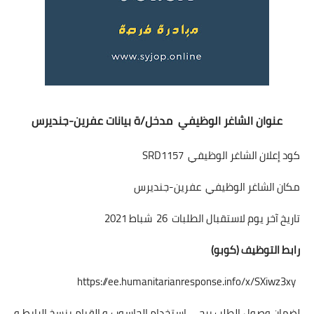
عنوان الشاغر الوظيفي مدخل/ة بيانات عفرين-جنديرس
كود إعلان الشاغر الوظيفي SRD1157
مكان الشاغر الوظيفي عفرين-جنديرس
تاريخ آخر يوم لاستقبال الطلبات 26 شباط 2021
رابط التوظيف (كوبو)
https://ee.humanitarianresponse.info/x/SXiwz3xy
لضمان وصول الطلب يرجى استخدام الحاسوب و القيام بنسخ الرابط و