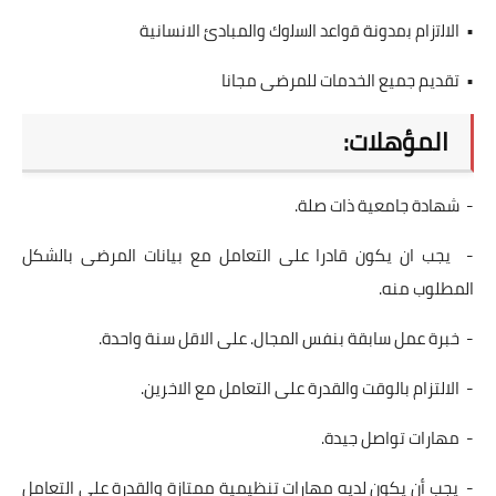
• اﻻﻟﺗزام ﺑﻣدوﻧﺔ ﻗواﻋد اﻟﺳﻟوك والمبادئ الانسانية
• تقديم جميع الخدمات للمرضى مجانا
المؤهلات:
- شهادة جامعية ذات صلة.
- يجب ان يكون قادرا على التعامل مع بيانات المرضى بالشكل
المطلوب منه.
- خبرة عمل سابقة بنفس المجال. على الاقل سنة واحدة.
- الالتزام بالوقت والقدرة على التعامل مع الاخرين.
- مهارات تواصل جيدة.
- يجب أن يكون لديه مهارات تنظيمية ممتازة والقدرة على التعامل