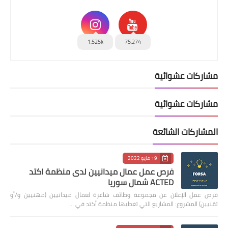
1,525k
75,274
مشاركات عشوائية
مشاركات عشوائية
المشاركات الشائعة
19 مايو 2022
فرص عمل عمال ميدانيين لدى منظمة اكتد
ACTED شمال سوريا
فرص عمل الإعلان عن مجموعة وظائف شاغرة لعمال ميدانيين (مهنيين و/أو
تقنيين) المشروع: المشاريع التي تغطيها منظمة أكتد في …