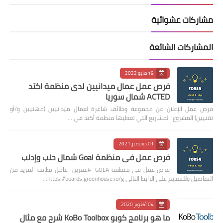
مشاركات عشوائية
المشاركات الشائعة
19 مايو 2022
فرص عمل عمال ميدانيين لدى منظمة اكتد
ACTED شمال سوريا
فرص عمل الإعلان عن مجموعة وظائف شاغرة لعمال ميدانيين (مهنيين و/أو
تقنيين) المشروع: المشاريع التي تغطيها منظمة أكتد في …
01 ديسمبر 2021
فرص عمل في منظمة Goal شمال حلب وإدلب
فرص عمل في منظمة GOLA #عفرين عامل نظافة لمزيد من
التفاصيل وللتقديم على الرابط التالي https://boards.greenhouse.io/g…
04 أكتوبر 2020
ما هو برنامج كوبو KoBo Toolbox شرح مع مثال