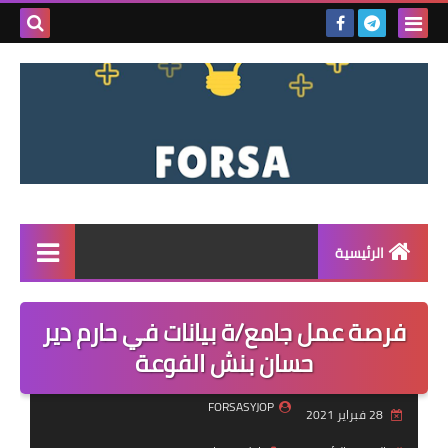
بحث هذه
المدونة
الإلكتروني
الرئيسية
القائمة
فرصة عمل جامع/ة بيانات في حارم دير
مناقصات
حسان بنش الفوعة
فرص عمل داخل سوريا
FORSASYJOP
28 فبراير 2021
فرص عمل في تركيا