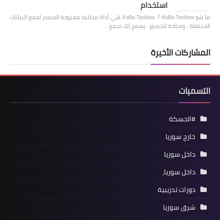
استخدام
ما هو KoBo Toolbox ؟ KoBo Toolbox هي أداة مجانية مفتوحة المصدر لجمع البيانات
المتنقلة ، ومتاحة للجميع. يسمح لك بجمع …
المشاركات الأخيرة
التسميات
#الحسكة
خارج سوريا
داخل سوريا
داخل سوريا،
دورات تدريبية
شرق سوريا