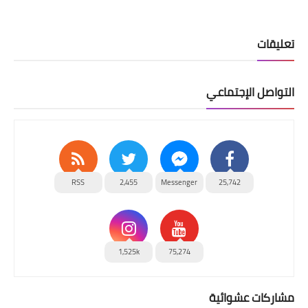
تعليقات
التواصل الإجتماعي
RSS
2,455
Messenger
25,742
1,525k
75,274
مشاركات عشوائية