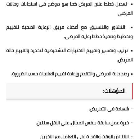
• تعدﯾل ﺧطط ﻋﻼج اﻟﻣرﯾض ﮐﻣﺎ ھو ﻣوﺿﺢ ﻓﻲ اﺳﺗﺟﺎﺑﺎت وحالات
اﻟﻣرﺿﯽ
• التشاور والتنسيق مع أعضاء فريق الرعاية الصحية لتقييم
وتخطيط وتنفيذ خطط رعاية المرضى.
• ترتيب وتفسير وتقييم الاختبارات التشخيصية لتحديد وتقييم حالة
المريض.
• رصد حالة المرضى والتقدم وإعادة تقييم العلاجات حسب الضرورة.
المؤهلات:
- شهادة في التمريض.
- خبرة عمل سابقة بنفس المجال. على الاقل سنتين.
- الالتزام بالوقت والقدرة على التعامل مع الاخرين.