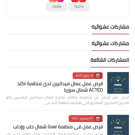
1,525k
75,274
مشاركات عشوائية
مشاركات عشوائية
المشاركات الشائعة
19 مايو 2022
فرص عمل عمال ميدانيين لدى منظمة اكتد
ACTED شمال سوريا
فرص عمل الإعلان عن مجموعة وظائف شاغرة لعمال ميدانيين (مهنيين و/أو
تقنيين) المشروع: المشاريع التي تغطيها منظمة أكتد في …
01 ديسمبر 2021
فرص عمل في منظمة Goal شمال حلب وإدلب
فرص عمل في منظمة GOLA #عفرين عامل نظافة لمزيد من