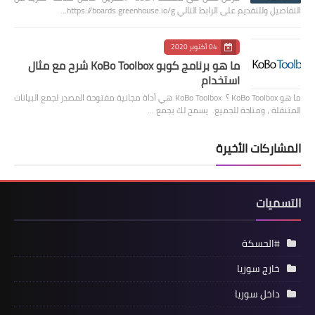
التفاصيل وللتقديم على الرابط التالي https://boards.greenhouse.io/g…
04 أكتوبر 2020
ما هو برنامج كوبو KoBo Toolbox شرح مع مثال
استخدام
ما هو KoBo Toolbox ؟ KoBo Toolbox هي أداة مجانية مفتوحة المصدر لجمع البيانات
المتنقلة ، ومتاحة للجميع. يسمح لك بجمع …
المشاركات الأخيرة
التسميات
#الحسكة
خارج سوريا
داخل سوريا