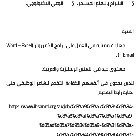
§ الالتزام بالتعلم المستمر.
§ الوعي التكنولوجي.
الفنية
مهارات ممتازة في العمل على برامج الكمبيوتر (Word – Excel
– Email) .
مستوى جيد في اللغتين الإنجليزية والعربية.
للذين يجدون في أنفسهم الكفاءة التقدم للشاغر الوظيفي حتى
نهاية رابط التقديم :
https://www.ihsanrd.org/ar/job/%d8%b9%d8%a7%d9%85%d9%84-
%d8%a5%d8%af%d8%a7%d8%b1%d8%a9-
%d8%ad%d8%a7%d9%84%d8%a9-%d9%81%d9%8a-
%d8%a7%d9%84%d8%b9%d9%86%d9%81-