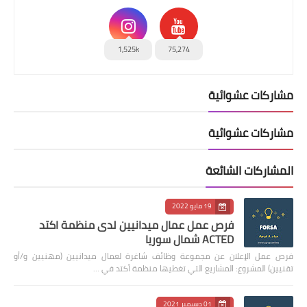
1,525k
75,274
مشاركات عشوائية
مشاركات عشوائية
المشاركات الشائعة
19 مايو 2022
فرص عمل عمال ميدانيين لدى منظمة اكتد
ACTED شمال سوريا
فرص عمل الإعلان عن مجموعة وظائف شاغرة لعمال ميدانيين (مهنيين و/أو
تقنيين) المشروع: المشاريع التي تغطيها منظمة أكتد في …
01 ديسمبر 2021