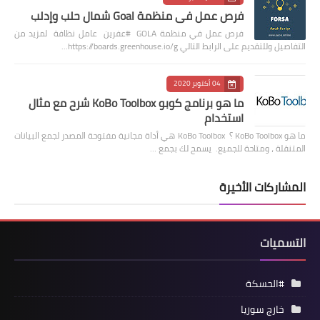
فرص عمل في منظمة Goal شمال حلب وإدلب
فرص عمل في منظمة GOLA #عفرين عامل نظافة لمزيد من
التفاصيل وللتقديم على الرابط التالي https://boards.greenhouse.io/g…
04 أكتوبر 2020
ما هو برنامج كوبو KoBo Toolbox شرح مع مثال
استخدام
ما هو KoBo Toolbox ؟ KoBo Toolbox هي أداة مجانية مفتوحة المصدر لجمع البيانات
المتنقلة ، ومتاحة للجميع. يسمح لك بجمع …
المشاركات الأخيرة
التسميات
#الحسكة
خارج سوريا