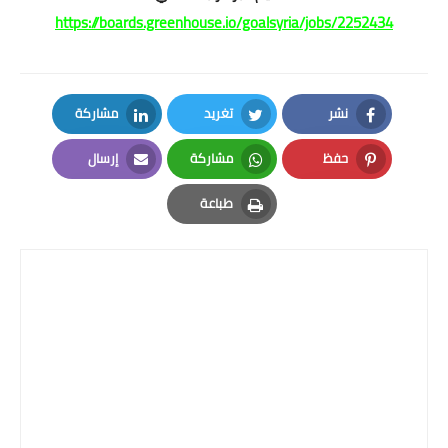
https://boards.greenhouse.io/goalsyria/jobs/2252434
نشر
تغريد
مشاركة
LinkedIn
Twitter
Facebook
حفظ
مشاركة
إرسال
Email
Whatsapp
Pinterest
طباعة
Print