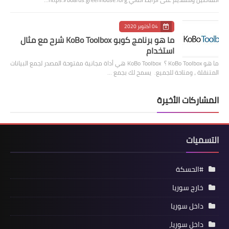
04 أكتوبر 2020
ما هو برنامج كوبو KoBo Toolbox شرح مع مثال
استخدام
ما هو KoBo Toolbox ؟ KoBo Toolbox هي أداة مجانية مفتوحة المصدر لجمع البيانات
المتنقلة ، ومتاحة للجميع. يسمح لك بجمع …
المشاركات الأخيرة
التسميات
#الحسكة
خارج سوريا
داخل سوريا
داخل سوريا،