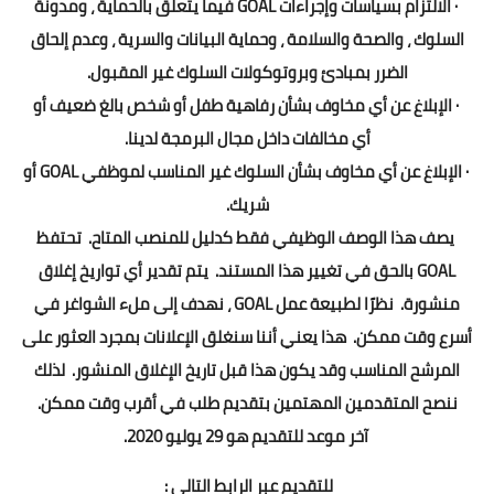
· الالتزام بسياسات وإجراءات GOAL فيما يتعلق بالحماية ، ومدونة
السلوك ، والصحة والسلامة ، وحماية البيانات والسرية ، وعدم إلحاق
الضرر بمبادئ وبروتوكولات السلوك غير المقبول.
· الإبلاغ عن أي مخاوف بشأن رفاهية طفل أو شخص بالغ ضعيف أو
أي مخالفات داخل مجال البرمجة لدينا.
· الإبلاغ عن أي مخاوف بشأن السلوك غير المناسب لموظفي GOAL أو
شريك.
يصف هذا الوصف الوظيفي فقط كدليل للمنصب المتاح. تحتفظ
GOAL بالحق في تغيير هذا المستند. يتم تقدير أي تواريخ إغلاق
منشورة. نظرًا لطبيعة عمل GOAL ، نهدف إلى ملء الشواغر في
أسرع وقت ممكن. هذا يعني أننا سنغلق الإعلانات بمجرد العثور على
المرشح المناسب وقد يكون هذا قبل تاريخ الإغلاق المنشور. لذلك
ننصح المتقدمين المهتمين بتقديم طلب في أقرب وقت ممكن.
آخر موعد للتقديم هو 29 يوليو 2020.
للتقديم عبر الرابط التالي :