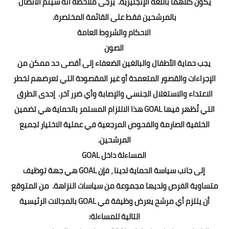
يكون كلاهما باللغة الإنجليزية. يرجى ملاحظة أنه سيتم الاتصال
بالمرشحين فقط على القائمة المختصرة.
الاحكام والشروط العامة
الصون
يجب حماية الأطفال والبالغين الضعفاء إلى أقصى حد ممكن من
الإجراءات والقصور المتعمدة أو غير المقصودة التي تعرضهم لخطر
الاعتداء والاستغلال الجنسي والإصابة وأي ضرر آخر. إحدى الطرق
التي تُظهر فيها GOAL هذا الالتزام المستمر بالحماية هي تضمين
الخلفية الصارمة والفحوص المرجعية في عملية الاختيار لجميع
المرشحين.
المساءلة داخل GOAL
إلى جانب سياسة الحماية لدينا ، فإن GOAL هي جهة توظيف
متساوية الفرص ولديها مجموعة من سياسات النزاهة. من المتوقع
أن يلتزم أي مرشح يعرض وظيفة في GOAL بالمجالات الرئيسية
التالية للمساءلة: