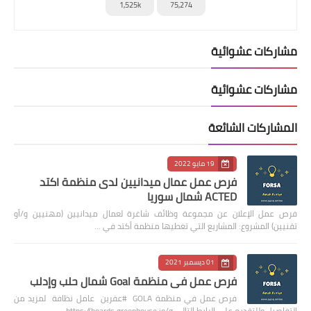
1,525k
75,274
مشاركات عشوائية
مشاركات عشوائية
المشاركات الشائعة
19 مايو 2022
فرص عمل عمال ميدانيين لدى منظمة اكتد
ACTED شمال سوريا
فرص عمل الإعلان عن مجموعة وظائف شاغرة لعمال ميدانيين (مهنيين و/أو
تقنيين) المشروع: المشاريع التي تغطيها منظمة أكتد في …
01 ديسمبر 2021
فرص عمل في منظمة Goal شمال حلب وإدلب
فرص عمل في منظمة GOLA #عفرين عامل نظافة لمزيد من
التفاصيل وللتقديم على الرابط التالي https://boards.greenhouse.io/g…