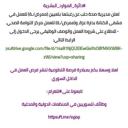
#دائرة_الموارد_البشرية
تعلن مديرية صحة حلب عن رغبتها بتعيين (ممرض/ـة) للعمل في
مشفى الكنانة بدارة عزة, و(ممرض/ـة) للعمل مركز التوامة الصحي.
- للاطلاع على شروط العمل والوصف الوظيفي يرجى الدخول إلى
الرابط التالي:
https://drive.google.com/file/d/14a81NjQI2ElEwGixiYsO8YMKKWBK-
zWJ/view?usp=sharing
اهلا وسهلا بكم بمبادرة فرصة التطوعية لنشر فرص العمل في
الداخل السوري
تابعونا على #تلغرام :
وظائف للسوريين في المنظمات الدولية والمحلية
https://t.me/syjop