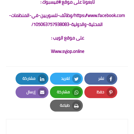
تابعونا على موقع #فيسبوك :
https://www.facebook.com/وظائف-للسوريين-في-المنظمات-
المحلية-والدولية-105063757938083/
على موقع الويب :
Www.syjop.online
نشر
تغريد
مشاركة
LinkedIn
Twitter
Facebook
حفظ
مشاركة
إرسال
Email
Whatsapp
Pinterest
طباعة
Print