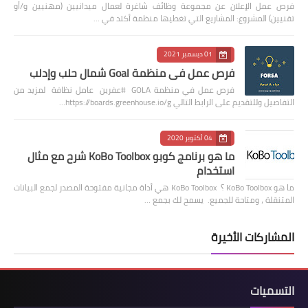
فرص عمل الإعلان عن مجموعة وظائف شاغرة لعمال ميدانيين (مهنيين و/أو
تقنيين) المشروع: المشاريع التي تغطيها منظمة أكتد في …
01 ديسمبر 2021
فرص عمل في منظمة Goal شمال حلب وإدلب
فرص عمل في منظمة GOLA #عفرين عامل نظافة لمزيد من
التفاصيل وللتقديم على الرابط التالي https://boards.greenhouse.io/g…
04 أكتوبر 2020
ما هو برنامج كوبو KoBo Toolbox شرح مع مثال
استخدام
ما هو KoBo Toolbox ؟ KoBo Toolbox هي أداة مجانية مفتوحة المصدر لجمع البيانات
المتنقلة ، ومتاحة للجميع. يسمح لك بجمع …
المشاركات الأخيرة
التسميات