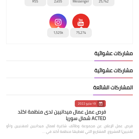
RSS
2,455
Messenger
25,742
1,525k
75,274
مشاركات عشوائية
مشاركات عشوائية
المشاركات الشائعة
19 مايو 2022
فرص عمل عمال ميدانيين لدى منظمة اكتد
ACTED شمال سوريا
فرص عمل الإعلان عن مجموعة وظائف شاغرة لعمال ميدانيين (مهنيين و/أو
تقنيين) المشروع: المشاريع التي تغطيها منظمة أكتد في …