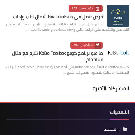
01 ديسمبر 2021
فرص عمل في منظمة Goal شمال حلب وإدلب
فرص عمل في منظمة GOLA #عفرين عامل نظافة لمزيد من
التفاصيل وللتقديم على الرابط التالي https://boards.greenhouse.io/g…
04 أكتوبر 2020
ما هو برنامج كوبو KoBo Toolbox شرح مع مثال
استخدام
ما هو KoBo Toolbox ؟ KoBo Toolbox هي أداة مجانية مفتوحة المصدر لجمع البيانات
المتنقلة ، ومتاحة للجميع. يسمح لك بجمع …
المشاركات الأخيرة
التسميات
#الحسكة