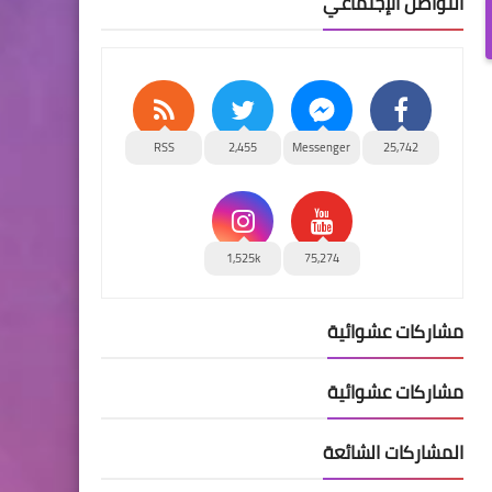
التواصل الإجتماعي
RSS
2,455
Messenger
25,742
1,525k
75,274
مشاركات عشوائية
مشاركات عشوائية
المشاركات الشائعة