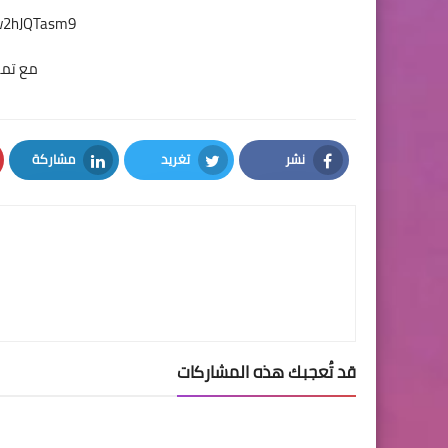
dw2hJQTasm9
مع تمن
نشر
تغريد
مشاركة
LinkedIn
Twitter
Facebook
قد تُعجبك هذه المشاركات