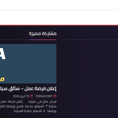
مشاركة مميزة
إعلان فرصة عمل – سائق سيار
FORSASYJOP
19 أبريل 2026
فرص عمل في سوريا إعلان فرصة عمل – س
سيارة 📍 الموقع: مدينة عفرين وريفها تع
وريفها. 🔹 المهام: قيادة السيارة…