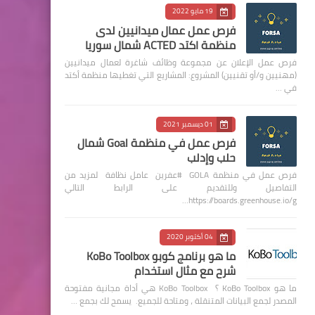
19 مايو 2022
فرص عمل عمال ميدانيين لدى
منظمة اكتد ACTED شمال سوريا
فرص عمل الإعلان عن مجموعة وظائف شاغرة لعمال ميدانيين
(مهنيين و/أو تقنيين) المشروع: المشاريع التي تغطيها منظمة أكتد
في …
01 ديسمبر 2021
فرص عمل في منظمة Goal شمال
حلب وإدلب
فرص عمل في منظمة GOLA #عفرين عامل نظافة لمزيد من
التفاصيل وللتقديم على الرابط التالي
https://boards.greenhouse.io/g…
04 أكتوبر 2020
ما هو برنامج كوبو KoBo Toolbox
شرح مع مثال استخدام
ما هو KoBo Toolbox ؟ KoBo Toolbox هي أداة مجانية مفتوحة
المصدر لجمع البيانات المتنقلة ، ومتاحة للجميع. يسمح لك بجمع …