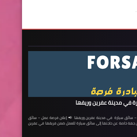
ة في مدينة عفرين وريفها
ائق سيارة في مدينة عفرين وريفها 📢 إعلان فرصة عمل – سائق
لن جهة خاصة عن حاجتها إلى سائق سيارة للعمل ضمن فريقها في عفرين