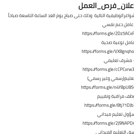
علان_فرص_العمل
واغرالوظيفية التالية وذلك حتى صباح يوم الغد الساعة التاسعة صباحاً
عامل دعم نفسي
https://forms.gle/2Dz5AC
عامل توعية صحية
https://forms.gle/VX8gnq
 مشرف تعليمي
https://forms.gle/cCPCxr
عليم(رسمي وغير رسمي)
https://forms.gle/n4Y8pU
ظف مراقبة وتقييم
https://forms.gle/8tj71D
ؤول تعليم ميداني
https://forms.gle/2J9NAP
ق التعليم الميداني