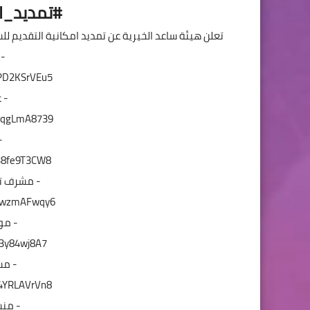
#تمديد_ا
تعلن هيئة ساعد الخيرية عن تمديد امكانية التقديم للش
- 
xPD2KSrVEu5
- 
hoqgLmA8739
-
w38fe9T3CW8
- مشرف ت
8SwzmAFwqy6
- مو
Jb3y84wj8A7
- مس
D4YRLAVrVn8
- منس