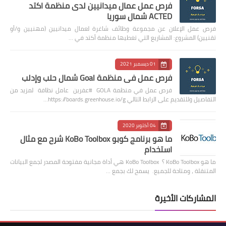
فرص عمل عمال ميدانيين لدى منظمة اكتد
ACTED شمال سوريا
فرص عمل الإعلان عن مجموعة وظائف شاغرة لعمال ميدانيين (مهنيين و/أو
تقنيين) المشروع: المشاريع التي تغطيها منظمة أكتد في …
01 ديسمبر 2021
فرص عمل في منظمة Goal شمال حلب وإدلب
فرص عمل في منظمة GOLA #عفرين عامل نظافة لمزيد من
التفاصيل وللتقديم على الرابط التالي https://boards.greenhouse.io/g…
04 أكتوبر 2020
ما هو برنامج كوبو KoBo Toolbox شرح مع مثال
استخدام
ما هو KoBo Toolbox ؟ KoBo Toolbox هي أداة مجانية مفتوحة المصدر لجمع البيانات
المتنقلة ، ومتاحة للجميع. يسمح لك بجمع …
المشاركات الأخيرة