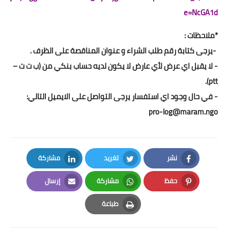
e=NcGA1d
*ملاحظات :
-يرجى كتابة رقم طلب الشراء و عنوان المناقصة على الظرف .
- لا يقبل اي عرض لأي عارض لا يكون لديه حساب بنكي من (ب ت ت –
ptt).
- في حال وجود اي استفسار يرجى التواصل على الايميل التالي:
pro-log@maram.ngo
نشر
تغريد
مشاركة
LinkedIn
Twitter
Facebook
حفظ
مشاركة
إرسال
Email
Whatsapp
Pinterest
طباعة
Print