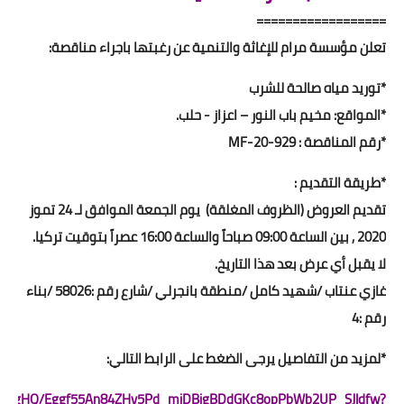
==================
تعلن مؤسسة مرام للإغاثة والتنمية عن رغبتها باجراء مناقصة:
*توريد مياه صالحة للشرب
*المواقع: مخيم باب النور – اعزاز - حلب.
*رقم المناقصة : MF-20-929
*طريقة التقديم :
تقديم العروض (الظروف المغلقة) يوم الجمعة الموافق لـ 24 تموز
2020 , بين الساعة 09:00 صباحاً والساعة 16:00 عصراً بتوقيت تركيا.
لا يقبل أي عرض بعد هذا التاريخ.
غازي عنتاب /شهيد كامل /منطقة بانجرلي /شارع رقم :58026 /بناء
رقم :4
*لمزيد من التفاصيل يرجى الضغط على الرابط التالي:
/ProcLogHQ/Eggf55An84ZHv5Pd_mjDBjgBDdGKc8opPbWb2UP_SJldfw?