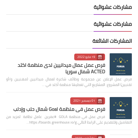
مشاركات عشوائية
مشاركات عشوائية
المشاركات الشائعة
19 مايو 2022
فرص عمل عمال ميدانيين لدى منظمة اكتد
ACTED شمال سوريا
فرص عمل الإعلان عن مجموعة وظائف شاغرة لعمال ميدانيين (مهنيين و/أو
تقنيين) المشروع: المشاريع التي تغطيها منظمة أكتد في …
01 ديسمبر 2021
فرص عمل في منظمة Goal شمال حلب وإدلب
فرص عمل في منظمة GOLA #عفرين عامل نظافة لمزيد من
التفاصيل وللتقديم على الرابط التالي https://boards.greenhouse.io/g…