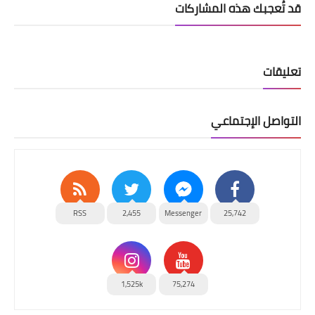
قد تُعجبك هذه المشاركات
تعليقات
التواصل الإجتماعي
RSS
2,455
Messenger
25,742
1,525k
75,274