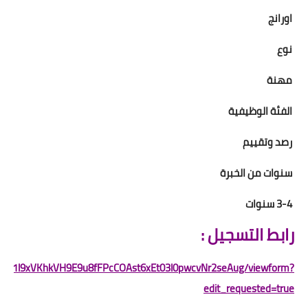
اورانج
نوع
مهنة
الفئة الوظيفية
رصد وتقييم
سنوات من الخبرة
3-4 سنوات
رابط التسجيل :
rms/d/1l9xVKhkVH9E9u8fFPcCOAst6xEt03l0pwcvNr2seAug/viewform?
edit_requested=true