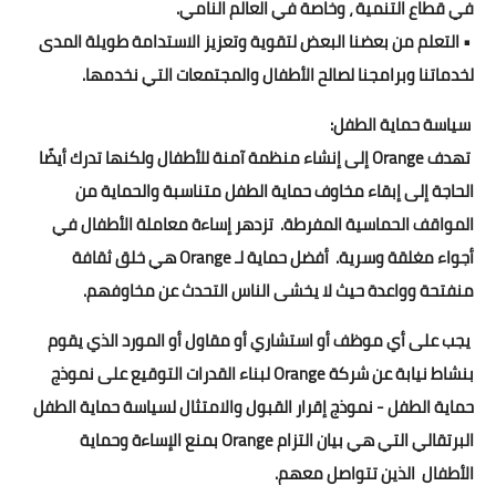
في قطاع التنمية ، وخاصة في العالم النامي.
• التعلم من بعضنا البعض لتقوية وتعزيز الاستدامة طويلة المدى
لخدماتنا وبرامجنا لصالح الأطفال والمجتمعات التي نخدمها.
سياسة حماية الطفل:
تهدف Orange إلى إنشاء منظمة آمنة للأطفال ولكنها تدرك أيضًا
الحاجة إلى إبقاء مخاوف حماية الطفل متناسبة والحماية من
المواقف الحماسية المفرطة. تزدهر إساءة معاملة الأطفال في
أجواء مغلقة وسرية. أفضل حماية لـ Orange هي خلق ثقافة
منفتحة وواعدة حيث لا يخشى الناس التحدث عن مخاوفهم.
يجب على أي موظف أو استشاري أو مقاول أو المورد الذي يقوم
بنشاط نيابة عن شركة Orange لبناء القدرات التوقيع على نموذج
حماية الطفل - نموذج إقرار القبول والامتثال لسياسة حماية الطفل
البرتقالي التي هي بيان التزام Orange بمنع الإساءة وحماية
الأطفال الذين تتواصل معهم.