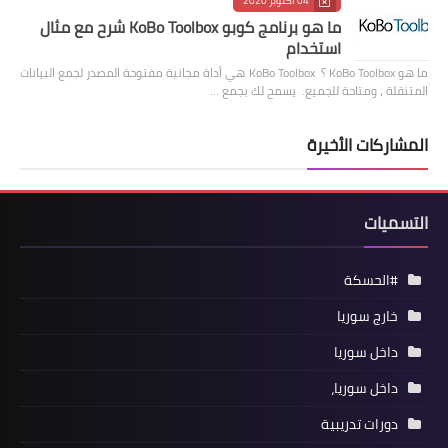
04 أكتوبر 2020
ما هو برنامج كوبو KoBo Toolbox شرح مع مثال
استخدام
ما هو KoBo Toolbox ؟ KoBo Toolbox هي أداة مجانية مفتوحة المصدر لجمع البيانات
المتنقلة ، ومتاحة للجميع. يسمح لك بجمع …
المشاركات الأخيرة
التسميات
#الحسكة
خارج سوريا
داخل سوريا
داخل سوريا،
دورات تدريبية