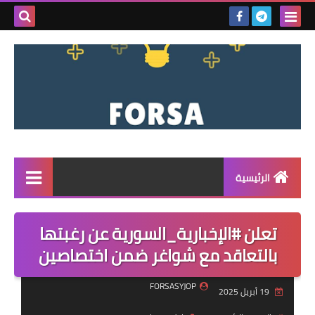
بحث هذه
المدونة
الإلكتروني
الرئيسية
القائمة
تعلن #الإخبارية_السورية عن رغبتها
مناقصات
بالتعاقد مع شواغر ضمن اختصاصين
فرص عمل داخل سوريا
FORSASYJOP
19 أبريل 2025
فرص عمل في تركيا