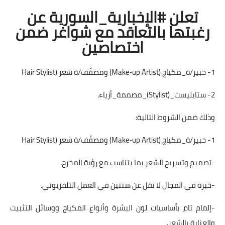
تعلن #الإخبارية_السورية عن
رغبتها بالتعاقد مع شواغر ضمن
اختصاصين
1- خبير/ة_مكياج (Make‑up Artist) ومصفّف/ة شعر (Hair Stylist
2- ستايليست_(Stylist)_مصممة_أزياء.
وذلك ضمن الشروط التالية:
1- خبير/ة_مكياج (Make‑up Artist) ومصفّف/ة شعر (Hair Stylist
-تصميم وتسريح الشعر بما يتناسب مع رؤية المخرج.
-خبرة في المجال لا تقل عن سنتين في العمل التلفزيوني.
-إلمام تام بأساسيات لون البشرة وأنواع المكياج ووسائل التثبيت
والعناية بالشعر.