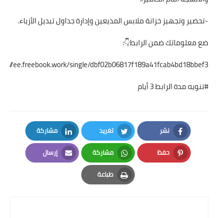
-تحضير وتجهيز خزانة ملابس المذيعين وإدارة جداول تبديل الأزياء.
ضع معلوماتك ضمن الرابط👇:
ttp://ee.freebook.work/single/dbf02b06817f189a41fcab4bd18bbef3
#تنويه مدة الرابط 3 أيام
نشر
تغريد
مشاركة
LinkedIn
Twitter
Facebook
حفظ
مشاركة
إرسال
Email
Whatsapp
Pinterest
طباعة
Print