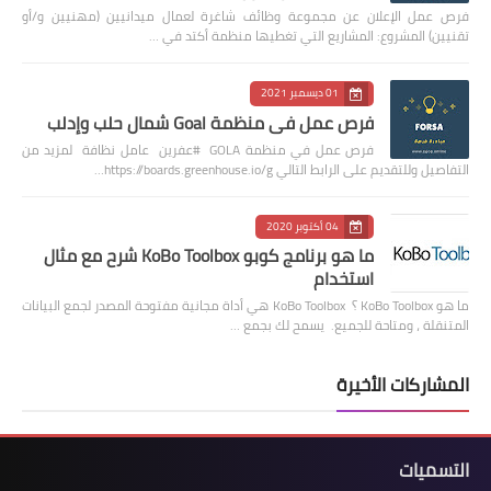
فرص عمل الإعلان عن مجموعة وظائف شاغرة لعمال ميدانيين (مهنيين و/أو
تقنيين) المشروع: المشاريع التي تغطيها منظمة أكتد في …
01 ديسمبر 2021
فرص عمل في منظمة Goal شمال حلب وإدلب
فرص عمل في منظمة GOLA #عفرين عامل نظافة لمزيد من
التفاصيل وللتقديم على الرابط التالي https://boards.greenhouse.io/g…
04 أكتوبر 2020
ما هو برنامج كوبو KoBo Toolbox شرح مع مثال
استخدام
ما هو KoBo Toolbox ؟ KoBo Toolbox هي أداة مجانية مفتوحة المصدر لجمع البيانات
المتنقلة ، ومتاحة للجميع. يسمح لك بجمع …
المشاركات الأخيرة
التسميات