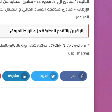
التالية : * مبادئ الeguarding
الإرهاب - مبادئ مكافحة الفساد المالي و الاحتيال ل
المبادئ.
للراغبين بالتقدم للوظيفة ملء الرابط المرفق
eBda3OnjWUGXrgm2bOstZfyZIL7F2EFJNJiA/viewform?
usp=sharing
نشر
تغريد
مشاركة
LinkedIn
Twitter
Facebook