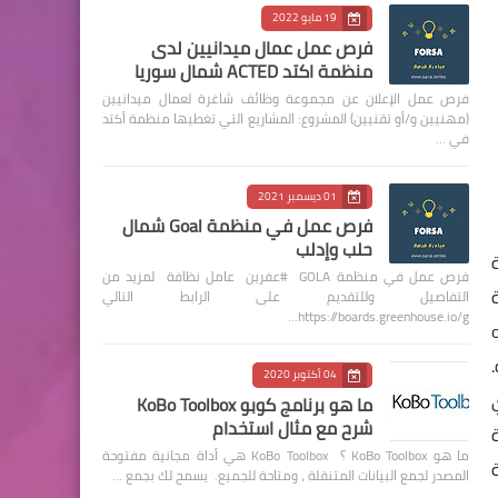
19 مايو 2022
فرص عمل عمال ميدانيين لدى
منظمة اكتد ACTED شمال سوريا
فرص عمل الإعلان عن مجموعة وظائف شاغرة لعمال ميدانيين
(مهنيين و/أو تقنيين) المشروع: المشاريع التي تغطيها منظمة أكتد
في …
01 ديسمبر 2021
فرص عمل في منظمة Goal شمال
حلب وإدلب
فرص عمل في منظمة GOLA #عفرين عامل نظافة لمزيد من
ة كحد أدنى .  خبرة
التفاصيل وللتقديم على الرابط التالي
https://boards.greenhouse.io/g…
من الميداني تعتبر ميزة.  المهارات: o القدرة على تحمل المسؤولية والعمل تحت الضغط. o
نزاهة.
04 أكتوبر 2020
غ عن أي
ما هو برنامج كوبو KoBo Toolbox
شرح مع مثال استخدام
ة
ما هو KoBo Toolbox ؟ KoBo Toolbox هي أداة مجانية مفتوحة
المصدر لجمع البيانات المتنقلة ، ومتاحة للجميع. يسمح لك بجمع …