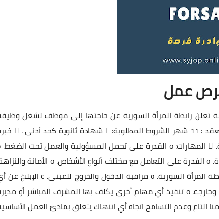
رص عمل
ية تعلن رابطة المرأة السورية عن حاجتها إلى موظف لشغل وظيفة
حارس مركز. مكان العمل : سوريا / جسر الشغور مدة العقد : 11 شهر الشروط المطلوبة:  شهادة ثانوي
سابقة في مجال الحراسة أو الأ
الالتزام بالمواعيد وقواعد العمل. o اللياقة البدنية الجيدة. o القدرة على التعامل مع مختلف أنواع الأشخاص. o الأمانة وال
 المسؤوليات: o حماية المركز والممتلكات التابعة لرابطة المرأة السورية. o مراقبة الدخول والخروج للمبنى. o الإبلا
حوادث أو مخالفات. o القيام بجولات دورية داخل المبنى وخارجه. o تنفيذ أي مهام أخرى يكلف بها المشرف المباشر أو مدير
منا التام وعدم التسامح اتجاه أي انتهاك يتعلق بمادئ العمل الأساسية