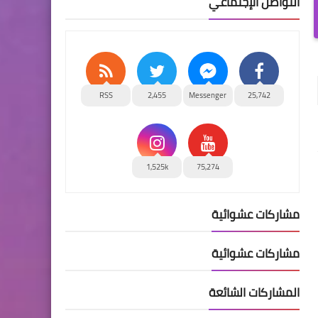
التواصل الإجتماعي
RSS
2,455
Messenger
25,742
1,525k
75,274
مشاركات عشوائية
مشاركات عشوائية
المشاركات الشائعة