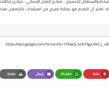
saf - مبادئ الحماية من الاساءة والاستغلال الجنسيين - مبادئ العمل الإنساني - مبادئ مكافح
ذلك نعتبر أن التقدم هو بمثابة تصريح من المرشحات بالتزامهن بهذه
https://docs.google.com/forms/d/e/1FAIpQLSeXHTgyU0kCz_
حفظ
مشاركة
إرسال
طباعة
Print
Email
Whatsapp
Pinterest