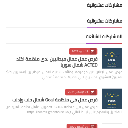
مشاركات عشوائية
مشاركات عشوائية
المشاركات الشائعة
19 مايو 2022
فرص عمل عمال ميدانيين لدى منظمة اكتد
ACTED شمال سوريا
فرص عمل الإعلان عن مجموعة وظائف شاغرة لعمال ميدانيين (مهنيين و/أو
تقنيين) المشروع: المشاريع التي تغطيها منظمة أكتد في …
01 ديسمبر 2021
فرص عمل في منظمة Goal شمال حلب وإدلب
فرص عمل في منظمة GOLA #عفرين عامل نظافة لمزيد من
التفاصيل وللتقديم على الرابط التالي https://boards.greenhouse.io/g…
04 أكتوبر 2020