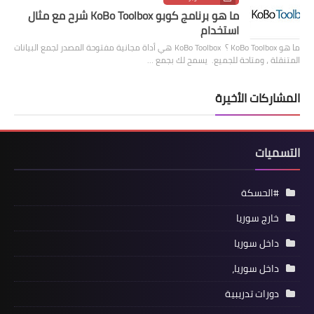
ما هو برنامج كوبو KoBo Toolbox شرح مع مثال
استخدام
ما هو KoBo Toolbox ؟ KoBo Toolbox هي أداة مجانية مفتوحة المصدر لجمع البيانات
المتنقلة ، ومتاحة للجميع. يسمح لك بجمع …
المشاركات الأخيرة
التسميات
#الحسكة
خارج سوريا
داخل سوريا
داخل سوريا،
دورات تدريبية