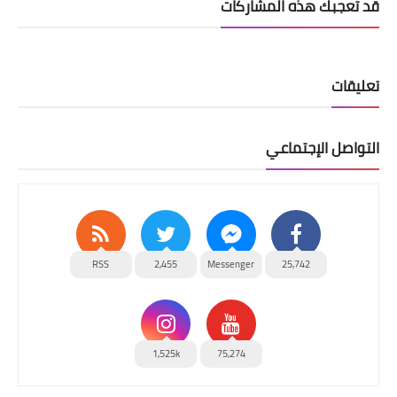
قد تُعجبك هذه المشاركات
تعليقات
التواصل الإجتماعي
RSS
2,455
Messenger
25,742
1,525k
75,274