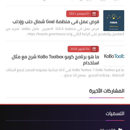
01 ديسمبر 2021
فرص عمل في منظمة Goal شمال حلب وإدلب
فرص عمل في منظمة GOLA #عفرين عامل نظافة لمزيد من
التفاصيل وللتقديم على الرابط التالي https://boards.greenhouse.io/g…
04 أكتوبر 2020
ما هو برنامج كوبو KoBo Toolbox شرح مع مثال
استخدام
ما هو KoBo Toolbox ؟ KoBo Toolbox هي أداة مجانية مفتوحة المصدر لجمع البيانات
المتنقلة ، ومتاحة للجميع. يسمح لك بجمع …
المشاركات الأخيرة
التسميات