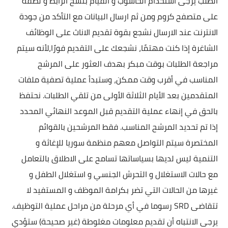
الطلب يرجى استخدام الحاسوب و القيام بنسخ الرابط و لصقه
على متصفح كروم ومن ثم ارسال البيانات مع التأكد من جودة
الانترنت عند الارسال نشجع بقوة تقديم الاناث على الوظائف
الشاغرة إذا كنت مهتمًا، نشجعك على التقديم فورًا،لأنه سيتم
مراجعة الطلبات بوقت مبكر بهدف العثور على المرشح
المناسب في أقرب وقت ممكن، وستبدأ عملية تصفية ملفات
المتقدمين بعد الأيام الثلاثة الأولى من تلقي الطلبات. نحتفظ
بالحق في إنهاء عملية التقديم قبل الموعد النهائي المحدد
إذا تم تحديد المرشح المناسب. فقط المرشحين بالقوائم
المختصرة سيتم التواصل معهم منظمة سوريا للإغاثة و
التنمية ليس لديها بسياساتها تسامح على الاطلاق بالتعامل
مع حالات الاستغلال و التحرش الجنسي و استغلال الطفل و
غيرها من الحالات التي تضر بكرامة الموظف و المستفيد لا
تتقاضى SRD رسوما في أي مرحلة من مراحل عملية التوظيف.
يرجى الانتباه أن تقديم معلومات مغلوطة (غير صحيحة) ستؤدي