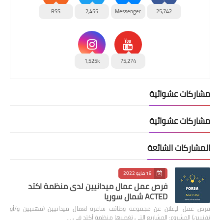
RSS
2,455
Messenger
25,742
1,525k
75,274
مشاركات عشوائية
مشاركات عشوائية
المشاركات الشائعة
19 مايو 2022
فرص عمل عمال ميدانيين لدى منظمة اكتد
ACTED شمال سوريا
فرص عمل الإعلان عن مجموعة وظائف شاغرة لعمال ميدانيين (مهنيين و/أو
تقنيين) المشروع: المشاريع التي تغطيها منظمة أكتد في …