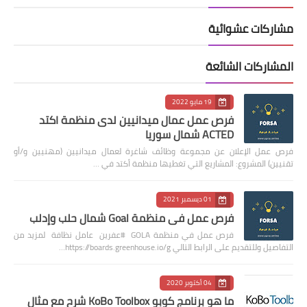
مشاركات عشوائية
المشاركات الشائعة
19 مايو 2022
فرص عمل عمال ميدانيين لدى منظمة اكتد
ACTED شمال سوريا
فرص عمل الإعلان عن مجموعة وظائف شاغرة لعمال ميدانيين (مهنيين و/أو
تقنيين) المشروع: المشاريع التي تغطيها منظمة أكتد في …
01 ديسمبر 2021
فرص عمل في منظمة Goal شمال حلب وإدلب
فرص عمل في منظمة GOLA #عفرين عامل نظافة لمزيد من
التفاصيل وللتقديم على الرابط التالي https://boards.greenhouse.io/g…
04 أكتوبر 2020
ما هو برنامج كوبو KoBo Toolbox شرح مع مثال