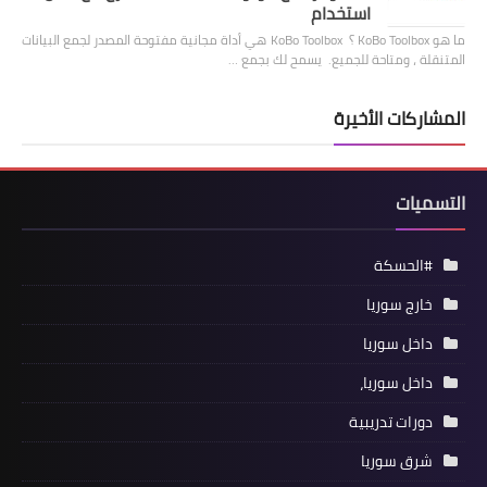
استخدام
ما هو KoBo Toolbox ؟ KoBo Toolbox هي أداة مجانية مفتوحة المصدر لجمع البيانات
المتنقلة ، ومتاحة للجميع. يسمح لك بجمع …
المشاركات الأخيرة
التسميات
#الحسكة
خارج سوريا
داخل سوريا
داخل سوريا،
دورات تدريبية
شرق سوريا