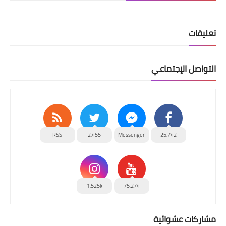
تعليقات
التواصل الإجتماعي
RSS
2,455
Messenger
25,742
1,525k
75,274
مشاركات عشوائية