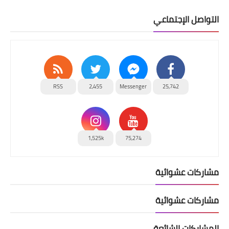
التواصل الإجتماعي
RSS
2,455
Messenger
25,742
1,525k
75,274
مشاركات عشوائية
مشاركات عشوائية
المشاركات الشائعة