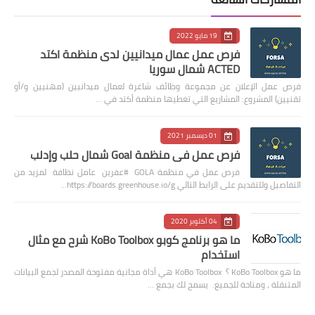
19 مايو 2022
فرص عمل عمال ميدانيين لدى منظمة اكتد
ACTED شمال سوريا
فرص عمل الإعلان عن مجموعة وظائف شاغرة لعمال ميدانيين (مهنيين و/أو
تقنيين) المشروع: المشاريع التي تغطيها منظمة أكتد في …
01 ديسمبر 2021
فرص عمل في منظمة Goal شمال حلب وإدلب
فرص عمل في منظمة GOLA #عفرين عامل نظافة لمزيد من
التفاصيل وللتقديم على الرابط التالي https://boards.greenhouse.io/g…
04 أكتوبر 2020
ما هو برنامج كوبو KoBo Toolbox شرح مع مثال
استخدام
ما هو KoBo Toolbox ؟ KoBo Toolbox هي أداة مجانية مفتوحة المصدر لجمع البيانات
المتنقلة ، ومتاحة للجميع. يسمح لك بجمع …