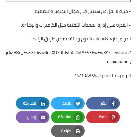
• خبرة لا تقل عن سنتين في مجال التصوير والتصميم.
• القدرة على إدارة المعدات التقنية مثل الكاميرات والإضاءة.
الدوام إداري 8ساعات باليوم و التقديم عن طريق الرابط :
SdgFoqr4ZB8x_FszlXD4vw9dLXU3dfdvIu02hitAE9EFwFw3A/viewform?
usp=sharing
آخر موعد للتقديم 15/10/2024
نشر
تغريد
مشاركة
LinkedIn
Twitter
Facebook
حفظ
مشاركة
إرسال
Email
Whatsapp
Pinterest
طباعة