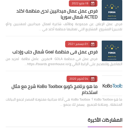
19 مايو 2022
فرص عمل عمال ميدانيين لدى منظمة اكتد
ACTED شمال سوريا
فرص عمل الإعلان عن مجموعة وظائف شاغرة لعمال ميدانيين (مهنيين و/أو
تقنيين) المشروع: المشاريع التي تغطيها منظمة أكتد في …
01 ديسمبر 2021
فرص عمل في منظمة Goal شمال حلب وإدلب
فرص عمل في منظمة GOLA #عفرين عامل نظافة لمزيد من
التفاصيل وللتقديم على الرابط التالي https://boards.greenhouse.io/g…
04 أكتوبر 2020
ما هو برنامج كوبو KoBo Toolbox شرح مع مثال
استخدام
ما هو KoBo Toolbox ؟ KoBo Toolbox هي أداة مجانية مفتوحة المصدر لجمع البيانات
المتنقلة ، ومتاحة للجميع. يسمح لك بجمع …
المشاركات الأخيرة