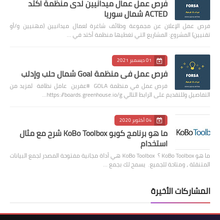
فرص عمل عمال ميدانيين لدى منظمة اكتد
ACTED شمال سوريا
فرص عمل الإعلان عن مجموعة وظائف شاغرة لعمال ميدانيين (مهنيين و/أو
تقنيين) المشروع: المشاريع التي تغطيها منظمة أكتد في …
01 ديسمبر 2021
فرص عمل في منظمة Goal شمال حلب وإدلب
فرص عمل في منظمة GOLA #عفرين عامل نظافة لمزيد من
التفاصيل وللتقديم على الرابط التالي https://boards.greenhouse.io/g…
04 أكتوبر 2020
ما هو برنامج كوبو KoBo Toolbox شرح مع مثال
استخدام
ما هو KoBo Toolbox ؟ KoBo Toolbox هي أداة مجانية مفتوحة المصدر لجمع البيانات
المتنقلة ، ومتاحة للجميع. يسمح لك بجمع …
المشاركات الأخيرة