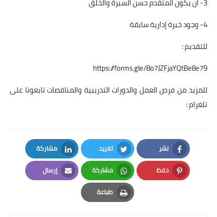
3- ان يكون المتقدم حسن السيرة والخلق
4- وجود خبرة إدارية سابقة
للتقديم :
https://forms.gle/8o7JZFjaYQtBe8e79
للمزيد من فرص العمل والدورات التدريبية والمناقصات تابعونا على
تلغرام :
نشر
تغريد
مشاركة
LinkedIn
Twitter
Facebook
حفظ
مشاركة
إرسال
Email
Whatsapp
Pinterest
طباعة
Print