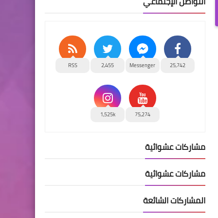
التواصل الإجتماعي
RSS
2,455
Messenger
25,742
1,525k
75,274
مشاركات عشوائية
مشاركات عشوائية
المشاركات الشائعة