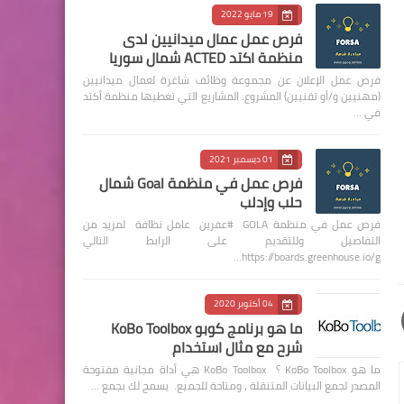
19 مايو 2022
فرص عمل عمال ميدانيين لدى
منظمة اكتد ACTED شمال سوريا
فرص عمل الإعلان عن مجموعة وظائف شاغرة لعمال ميدانيين
(مهنيين و/أو تقنيين) المشروع: المشاريع التي تغطيها منظمة أكتد
في …
01 ديسمبر 2021
فرص عمل في منظمة Goal شمال
حلب وإدلب
فرص عمل في منظمة GOLA #عفرين عامل نظافة لمزيد من
التفاصيل وللتقديم على الرابط التالي
https://boards.greenhouse.io/g…
04 أكتوبر 2020
ما هو برنامج كوبو KoBo Toolbox
شرح مع مثال استخدام
ما هو KoBo Toolbox ؟ KoBo Toolbox هي أداة مجانية مفتوحة
المصدر لجمع البيانات المتنقلة ، ومتاحة للجميع. يسمح لك بجمع …