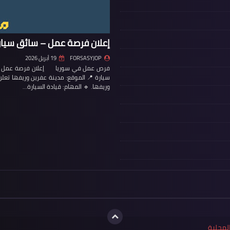
إعلان فرصة عمل – سائق سيار
FORSASYJOP
19 أبريل 2026
فرص عمل في سوريا إعلان فرصة عمل – س
سيارة 📍 الموقع: مدينة عفرين وريفها تع
وريفها. 🔹 المهام: قيادة السيارة…
لمحلية