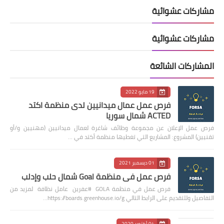
مشاركات عشوائية
مشاركات عشوائية
المشاركات الشائعة
19 مايو 2022
فرص عمل عمال ميدانيين لدى منظمة اكتد
ACTED شمال سوريا
فرص عمل الإعلان عن مجموعة وظائف شاغرة لعمال ميدانيين (مهنيين و/أو
تقنيين) المشروع: المشاريع التي تغطيها منظمة أكتد في …
01 ديسمبر 2021
فرص عمل في منظمة Goal شمال حلب وإدلب
فرص عمل في منظمة GOLA #عفرين عامل نظافة لمزيد من
التفاصيل وللتقديم على الرابط التالي https://boards.greenhouse.io/g…
04 أكتوبر 2020