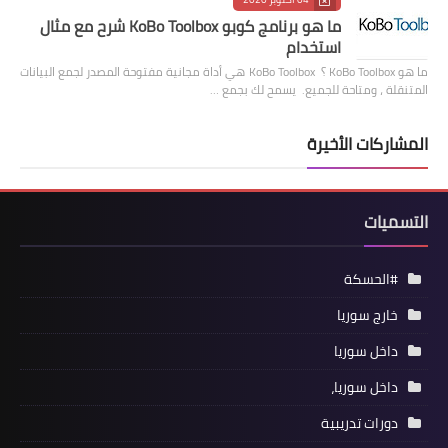
ما هو برنامج كوبو KoBo Toolbox شرح مع مثال
استخدام
ما هو KoBo Toolbox ؟ KoBo Toolbox هي أداة مجانية مفتوحة المصدر لجمع البيانات
المتنقلة ، ومتاحة للجميع. يسمح لك بجمع …
المشاركات الأخيرة
التسميات
#الحسكة
خارج سوريا
داخل سوريا
داخل سوريا،
دورات تدريبية