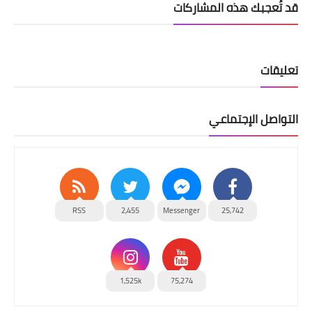
قد تُعجبك هذه المشاركات
تعليقات
التواصل الإجتماعي
RSS
2,455
Messenger
25,742
1,525k
75,274