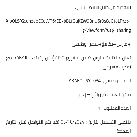
للتقديم من خلال الرابط التالي :
d/e/1FAIpQLSfGcqheqoC0eWP6rEE7bBLfQujtZW9BnUSr9s8cQtoLPrz5-
g/viewform?usp=sharing
#مارس #تكافؤ #شاغر_وظيفي
تعلن منظمة مارس ضمن مشروع تكافؤ عن رغبتها بالتعاقد مع
(مدرب مسرحي)
الرمز الوظيفي : TAKAFO -SY- 034
مكان العمل : فيزيائي – إعزاز
العدد المطلوب : 1
ينتهي التسجيل بتاريخ : 03/10/2024 (قد يتم التواصل قبل التاريخ
المحدد)