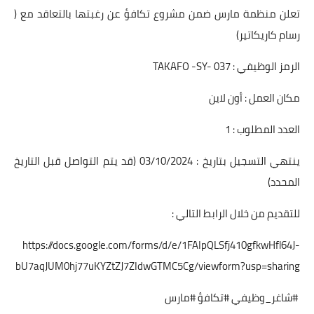
تعلن منظمة مارس ضمن مشروع تكافؤ عن رغبتها بالتعاقد مع (
رسام كاريكاتير)
الرمز الوظيفي : TAKAFO -SY- 037
مكان العمل : أون لاين
العدد المطلوب : 1
ينتهي التسجيل بتاريخ : 03/10/2024 (قد يتم التواصل قبل التاريخ
المحدد)
للتقديم من خلال الرابط التالي :
https://docs.google.com/forms/d/e/1FAIpQLSfj410gfkwHfl64J-
bU7aqJUM0hj77uKYZtZJ7ZIdwGTMC5Cg/viewform?usp=sharing
#شاغر_وظيفي #تكافؤ #مارس