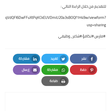
للتقديم من خلال الرابط التالي :
rTPy34OqVdQFl6DwFFuXtPqKCkEUVDmiU20a3sBOQf1H49w/viewform?
usp=sharing
#مارس #تكافؤ #شاغر_وظيفي
نشر
تغريد
مشاركة
LinkedIn
Twitter
Facebook
حفظ
مشاركة
إرسال
Email
Whatsapp
Pinterest
طباعة
Print