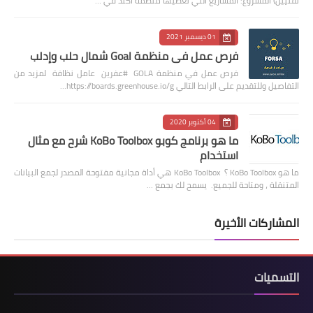
تقنيين) المشروع: المشاريع التي تغطيها منظمة أكتد في …
01 ديسمبر 2021
فرص عمل في منظمة Goal شمال حلب وإدلب
فرص عمل في منظمة GOLA #عفرين عامل نظافة لمزيد من
التفاصيل وللتقديم على الرابط التالي https://boards.greenhouse.io/g…
04 أكتوبر 2020
ما هو برنامج كوبو KoBo Toolbox شرح مع مثال
استخدام
ما هو KoBo Toolbox ؟ KoBo Toolbox هي أداة مجانية مفتوحة المصدر لجمع البيانات
المتنقلة ، ومتاحة للجميع. يسمح لك بجمع …
المشاركات الأخيرة
التسميات