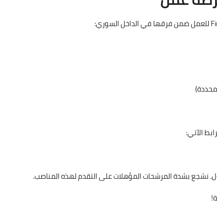
محددة)
بط الآتي:
!