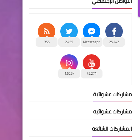
التواصل الإجتماعي
RSS
2,455
Messenger
25,742
1,525k
75,274
مشاركات عشوائية
مشاركات عشوائية
المشاركات الشائعة