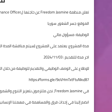
تعلن منظمة Freedom Jasmine عن حاجتها لFinance Officer للعمل ضمن فرقها في الداخل السوري:
الموقع: جسر الشغور، سوريا
الوظيفة: مسؤول مالي
مدة المشروع: يعتمد على المشروع (سيتم مناقشة المدة ال
اخر مدة للتقديم : 2024/11/03
للإطلاع على الوصف الوظيفي والتقديم للوظيفة من خلال الرا
https://forms.gle/9oVHmTxtFtuNkvJ87
في Freedom Jasmine، نحن ملتزمون بتعزيز التنوع والشمول. نشجع بشدة المرشحات المؤهلات على التقدم لهذه المناصب.
انضم إلينا في إحداث فرق والمساهمة في مهمتنا الإنسانية