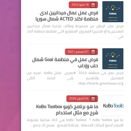
19 مايو 2022
فرص عمل عمال ميدانيين لدى
منظمة اكتد ACTED شمال سوريا
فرص عمل الإعلان عن مجموعة وظائف شاغرة لعمال ميدانيين
(مهنيين و/أو تقنيين) المشروع: المشاريع التي تغطيها منظمة أكتد
في …
01 ديسمبر 2021
فرص عمل في منظمة Goal شمال
حلب وإدلب
فرص عمل في منظمة GOLA #عفرين عامل نظافة لمزيد من
التفاصيل وللتقديم على الرابط التالي
https://boards.greenhouse.io/g…
04 أكتوبر 2020
ما هو برنامج كوبو KoBo Toolbox
شرح مع مثال استخدام
ما هو KoBo Toolbox ؟ KoBo Toolbox هي أداة مجانية مفتوحة
المصدر لجمع البيانات المتنقلة ، ومتاحة للجميع. يسمح لك بجمع …