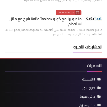
التفاصيل وللتقديم على الرابط التالي https://boards.greenhouse.io/g…
04 أكتوبر 2020
ما هو برنامج كوبو KoBo Toolbox شرح مع مثال
استخدام
ما هو KoBo Toolbox ؟ KoBo Toolbox هي أداة مجانية مفتوحة المصدر لجمع البيانات
المتنقلة ، ومتاحة للجميع. يسمح لك بجمع …
المشاركات الأخيرة
التسميات
#الحسكة
خارج سوريا
داخل سوريا
داخل سوريا،