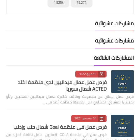
1,525k
75,274
مشاركات عشوائية
مشاركات عشوائية
المشاركات الشائعة
19 مايو 2022
فرص عمل عمال ميدانيين لدى منظمة اكتد
ACTED شمال سوريا
فرص عمل الإعلان عن مجموعة وظائف شاغرة لعمال ميدانيين (مهنيين و/أو
تقنيين) المشروع: المشاريع التي تغطيها منظمة أكتد في …
01 ديسمبر 2021
فرص عمل في منظمة Goal شمال حلب وإدلب
فرص عمل في منظمة GOLA #عفرين عامل نظافة لمزيد من