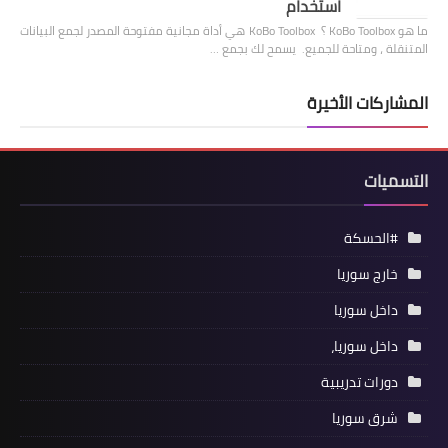
استخدام
ما هو KoBo Toolbox ؟ KoBo Toolbox هي أداة مجانية مفتوحة المصدر لجمع البيانات
المتنقلة ، ومتاحة للجميع. يسمح لك بجمع …
المشاركات الأخيرة
التسميات
#الحسكة
خارج سوريا
داخل سوريا
داخل سوريا،
دورات تدريبية
شرق سوريا