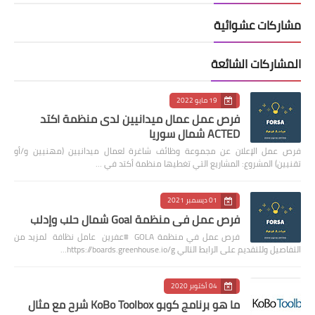
مشاركات عشوائية
المشاركات الشائعة
19 مايو 2022
فرص عمل عمال ميدانيين لدى منظمة اكتد
ACTED شمال سوريا
فرص عمل الإعلان عن مجموعة وظائف شاغرة لعمال ميدانيين (مهنيين و/أو
تقنيين) المشروع: المشاريع التي تغطيها منظمة أكتد في …
01 ديسمبر 2021
فرص عمل في منظمة Goal شمال حلب وإدلب
فرص عمل في منظمة GOLA #عفرين عامل نظافة لمزيد من
التفاصيل وللتقديم على الرابط التالي https://boards.greenhouse.io/g…
04 أكتوبر 2020
ما هو برنامج كوبو KoBo Toolbox شرح مع مثال