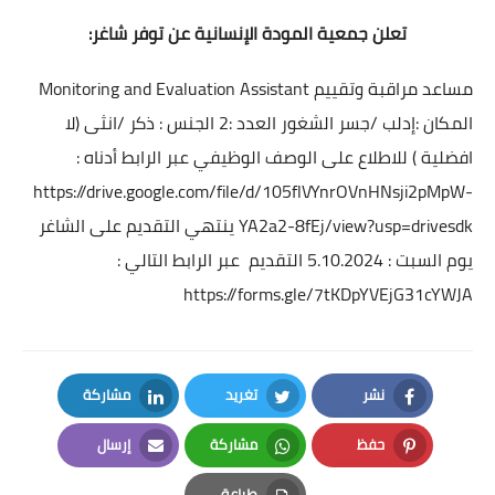
تعلن جمعية المودة الإنسانية عن توفر شاغر:
مساعد مراقبة وتقييم Monitoring and Evaluation Assistant
المكان :إدلب /جسر الشغور العدد :2 الجنس : ذكر /انثى (لا
افضلية ) للاطلاع على الوصف الوظيفي عبر الرابط أدناه :
https://drive.google.com/file/d/105flVYnrOVnHNsji2pMpW-
YA2a2-8fEj/view?usp=drivesdk
ينتهي التقديم على الشاغر
يوم السبت : 5.10.2024 التقديم عبر الرابط التالي :
https://forms.gle/7tKDpYVEjG31cYWJA
نشر
تغريد
مشاركة
LinkedIn
Twitter
Facebook
حفظ
مشاركة
إرسال
Email
Whatsapp
Pinterest
طباعة