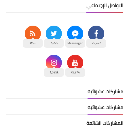
التواصل الإجتماعي
RSS
2,455
Messenger
25,742
1,525k
75,274
مشاركات عشوائية
مشاركات عشوائية
المشاركات الشائعة