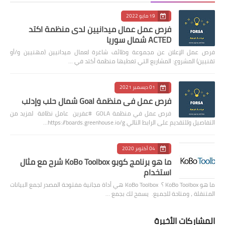
19 مايو 2022
فرص عمل عمال ميدانيين لدى منظمة اكتد
ACTED شمال سوريا
فرص عمل الإعلان عن مجموعة وظائف شاغرة لعمال ميدانيين (مهنيين و/أو
تقنيين) المشروع: المشاريع التي تغطيها منظمة أكتد في …
01 ديسمبر 2021
فرص عمل في منظمة Goal شمال حلب وإدلب
فرص عمل في منظمة GOLA #عفرين عامل نظافة لمزيد من
التفاصيل وللتقديم على الرابط التالي https://boards.greenhouse.io/g…
04 أكتوبر 2020
ما هو برنامج كوبو KoBo Toolbox شرح مع مثال
استخدام
ما هو KoBo Toolbox ؟ KoBo Toolbox هي أداة مجانية مفتوحة المصدر لجمع البيانات
المتنقلة ، ومتاحة للجميع. يسمح لك بجمع …
المشاركات الأخيرة