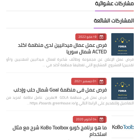
مشاركات عشوائية
المشاركات الشائعة
19 مايو 2022
فرص عمل عمال ميدانيين لدى منظمة اكتد
ACTED شمال سوريا
فرص عمل الإعلان عن مجموعة وظائف شاغرة لعمال ميدانيين (مهنيين و/أو
تقنيين) المشروع: المشاريع التي تغطيها منظمة أكتد في …
01 ديسمبر 2021
فرص عمل في منظمة Goal شمال حلب وإدلب
فرص عمل في منظمة GOLA #عفرين عامل نظافة لمزيد من
التفاصيل وللتقديم على الرابط التالي https://boards.greenhouse.io/g…
04 أكتوبر 2020
ما هو برنامج كوبو KoBo Toolbox شرح مع مثال
استخدام