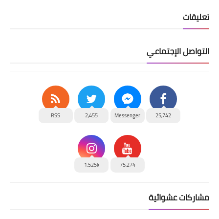
تعليقات
التواصل الإجتماعي
RSS
2,455
Messenger
25,742
1,525k
75,274
مشاركات عشوائية