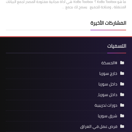
ما هو KoBo Toolbox ؟ KoBo Toolbox هي أداة مجانية مفتوحة المصدر لجمع البيانات
المتنقلة ، ومتاحة للجميع. يسمح لك بجمع …
المشاركات الأخيرة
التسميات
#الحسكة
خارج سوريا
داخل سوريا
داخل سوريا،
دورات تدريبية
شرق سوريا
فرص عمل في العراق