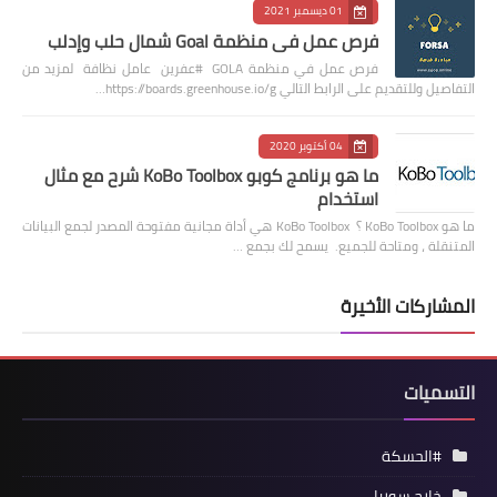
01 ديسمبر 2021
فرص عمل في منظمة Goal شمال حلب وإدلب
فرص عمل في منظمة GOLA #عفرين عامل نظافة لمزيد من
التفاصيل وللتقديم على الرابط التالي https://boards.greenhouse.io/g…
04 أكتوبر 2020
ما هو برنامج كوبو KoBo Toolbox شرح مع مثال
استخدام
ما هو KoBo Toolbox ؟ KoBo Toolbox هي أداة مجانية مفتوحة المصدر لجمع البيانات
المتنقلة ، ومتاحة للجميع. يسمح لك بجمع …
المشاركات الأخيرة
التسميات
#الحسكة
خارج سوريا