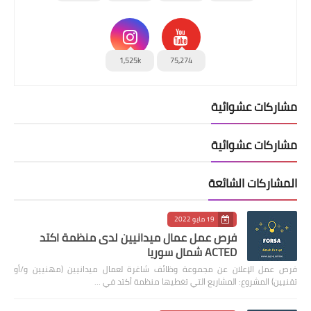
1,525k
75,274
مشاركات عشوائية
مشاركات عشوائية
المشاركات الشائعة
19 مايو 2022
فرص عمل عمال ميدانيين لدى منظمة اكتد
ACTED شمال سوريا
فرص عمل الإعلان عن مجموعة وظائف شاغرة لعمال ميدانيين (مهنيين و/أو
تقنيين) المشروع: المشاريع التي تغطيها منظمة أكتد في …