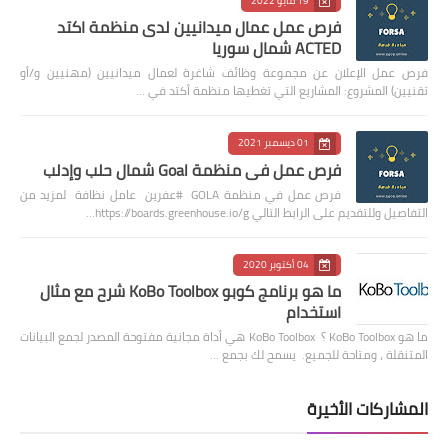
19 مايو 2022
فرص عمل عمال ميدانيين لدى منظمة اكتد
ACTED شمال سوريا
فرص عمل الإعلان عن مجموعة وظائف شاغرة لعمال ميدانيين (مهنيين و/أو
تقنيين) المشروع: المشاريع التي تغطيها منظمة أكتد في …
01 ديسمبر 2021
فرص عمل في منظمة Goal شمال حلب وإدلب
فرص عمل في منظمة GOLA #عفرين عامل نظافة لمزيد من
التفاصيل وللتقديم على الرابط التالي https://boards.greenhouse.io/g…
04 أكتوبر 2020
ما هو برنامج كوبو KoBo Toolbox شرح مع مثال
استخدام
ما هو KoBo Toolbox ؟ KoBo Toolbox هي أداة مجانية مفتوحة المصدر لجمع البيانات
المتنقلة ، ومتاحة للجميع. يسمح لك بجمع …
المشاركات الأخيرة