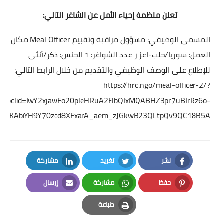
تعلن منظمة إحياء الأمل عن الشاغر التالي:
المسمى الوظيفي: مسؤول مراقبة وتقييم Meal Officer مكان
العمل: سوريا/حلب-اعزاز عدد الشواغر: 1 الجنس: ذكر/أنثى
للإطلاع على الوصف الوظيفي والتقديم من خلال الرابط التالي:
https://hro.ngo/meal-officer-2/?
fbclid=IwY2xjawFo20pleHRuA2FlbQIxMQABHZ3pr7uBIrRz6o-
Y__KAbiYH9Y70zcd8XFxarA_aem_zJGkwB23QLtpQv9QC18B5A
نشر
تغريد
مشاركة
LinkedIn
Twitter
Facebook
حفظ
مشاركة
إرسال
Email
Whatsapp
Pinterest
طباعة
Print