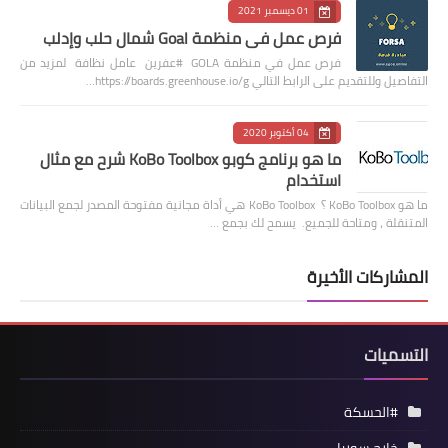
01 ديسمبر 2021
فرص عمل في منظمة Goal شمال حلب وإدلب
فرص عمل في منظمة GOLA #عفرين عامل نظافة لمزيد من
التفاصيل وللتقديم على الرابط التالي https://boards.greenhouse.io/g…
04 أكتوبر 2020
ما هو برنامج كوبو KoBo Toolbox شرح مع مثال
استخدام
ما هو KoBo Toolbox ؟ KoBo Toolbox هي أداة مجانية مفتوحة المصدر لجمع البيانات
المتنقلة ، ومتاحة للجميع. يسمح لك بجمع …
المشاركات الأخيرة
التسميات
#الحسكة