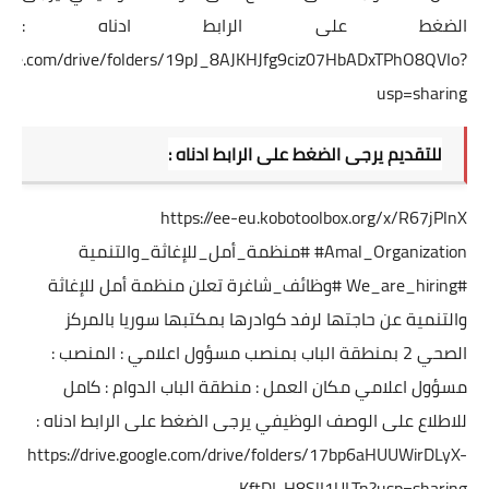
الضغط على الرابط ادناه :
google.com/drive/folders/19pJ_8AJKHJfg9ciz07HbADxTPhO8QVIo?
usp=sharing
للتقديم يرجى الضغط على الرابط ادناه :
https://ee-eu.kobotoolbox.org/x/R67jPlnX
#Amal_Organization
#منظمة_أمل_للإغاثة_والتنمية
#We_are_hiring
#وظائف_شاغرة
تعلن منظمة أمل للإغاثة
والتنمية عن حاجتها لرفد كوادرها بمكتبها سوريا بالمركز
الصحي 2 بمنطقة الباب بمنصب مسؤول اعلامي : المنصب :
مسؤول اعلامي مكان العمل : منطقة الباب الدوام : كامل
للاطلاع على الوصف الوظيفي يرجى الضغط على الرابط ادناه :
https://drive.google.com/drive/folders/17bp6aHUUWirDLyX-
KftDI-H8SlI1ULTn?usp=sharing