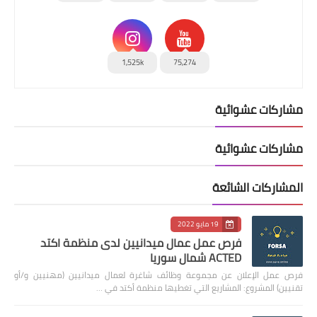
1,525k
75,274
مشاركات عشوائية
مشاركات عشوائية
المشاركات الشائعة
19 مايو 2022
فرص عمل عمال ميدانيين لدى منظمة اكتد
ACTED شمال سوريا
فرص عمل الإعلان عن مجموعة وظائف شاغرة لعمال ميدانيين (مهنيين و/أو
تقنيين) المشروع: المشاريع التي تغطيها منظمة أكتد في …