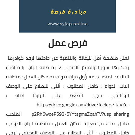
فرص عمل
تعلن منظمة أمل للإغاثة والتنمية عن حاجتها لرفد كوادرها
بمكتبها سوريا بالمركز الصحي 2 بمنطقة الباب بالمناصب
التالية : المنصب : مسؤول مراقبة وتقييم مكان العمل : منطقة
الباب الدوام : كامل المطلوب : أنثى للاطلاع على الوصف
الوظيفي يرجى الضغط على الرابط ادناه :
https://drive.google.com/drive/folders/1aVZc-
p2Rh6wqeP593-5YYtsgmeZqahTV?usp=sharing
المنصب
:عامل صحة مجتمعية مكان العمل : منطقة الباب الدوام :
كامل المطلوب : أنثى للاطلاع على الوصف الوظيفي يرجى