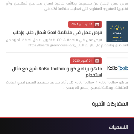
فرص عمل الإعلان عن مجموعة وظائف شاغرة لعمال ميدانيين (مهنيين و/أو
تقنيين) المشروع: المشاريع التي تغطيها منظمة أكتد في …
01 ديسمبر 2021
فرص عمل في منظمة Goal شمال حلب وإدلب
فرص عمل في منظمة GOLA #عفرين عامل نظافة لمزيد من
التفاصيل وللتقديم على الرابط التالي https://boards.greenhouse.io/g…
04 أكتوبر 2020
ما هو برنامج كوبو KoBo Toolbox شرح مع مثال
استخدام
ما هو KoBo Toolbox ؟ KoBo Toolbox هي أداة مجانية مفتوحة المصدر لجمع البيانات
المتنقلة ، ومتاحة للجميع. يسمح لك بجمع …
المشاركات الأخيرة
التسميات