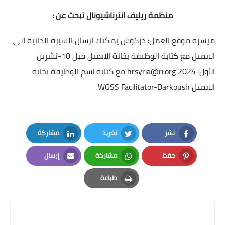
منظمة ريليف انترناشيونال تبحث عن :
ميسرة
موقع العمل: دركوش يمكنك ارسال السيرة الذاتية الى
الايميل مع كتابة الوظيفة بخانة الايميل قبل 10-تشرين
الأول-2024
hrsyria@ri.org
مع كتابة اسم الوظيفة بخانة
الايميل
WGSS Facilitator-Darkoush
نشر
تغريد
مشاركة
LinkedIn
Twitter
Facebook
حفظ
مشاركة
إرسال
Email
Whatsapp
Pinterest
طباعة
Print