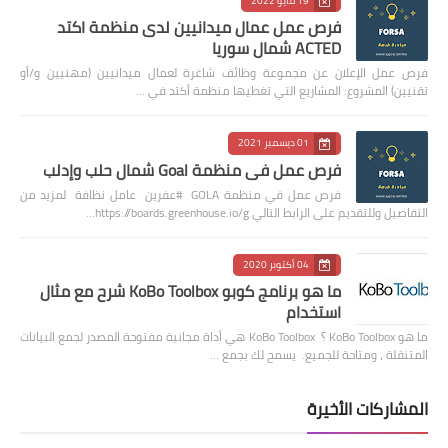
19 مايو 2022
فرص عمل عمال ميدانيين لدى منظمة اكتد
ACTED شمال سوريا
فرص عمل الإعلان عن مجموعة وظائف شاغرة لعمال ميدانيين (مهنيين و/أو
تقنيين) المشروع: المشاريع التي تغطيها منظمة أكتد في …
01 ديسمبر 2021
فرص عمل في منظمة Goal شمال حلب وإدلب
فرص عمل في منظمة GOLA #عفرين عامل نظافة لمزيد من
التفاصيل وللتقديم على الرابط التالي https://boards.greenhouse.io/g…
04 أكتوبر 2020
ما هو برنامج كوبو KoBo Toolbox شرح مع مثال
استخدام
ما هو KoBo Toolbox ؟ KoBo Toolbox هي أداة مجانية مفتوحة المصدر لجمع البيانات
المتنقلة ، ومتاحة للجميع. يسمح لك بجمع …
المشاركات الأخيرة