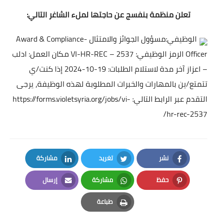
تعلن منظمة بنفسج عن حاجتها لملء الشاغر التالي:
الوظيفي:مسؤول الجوائز والامتثال -Award & Compliance
Officer الرمز الوظيفي: VI-HR-REC – 2537 مكان العمل: ادلب
– اعزاز آخر مدة لاستلام الطلبات: 19-10-2024 إذا كنت/ي
تتمتع/ين بالمهارات والخبرات المطلوبة لهذه الوظيفة، يرجى
التقدم عبر الرابط التالي:
https://forms.violetsyria.org/jobs/vi-
hr-rec-2537/
نشر
تغريد
مشاركة
LinkedIn
Twitter
Facebook
حفظ
مشاركة
إرسال
Email
Whatsapp
Pinterest
طباعة
Print