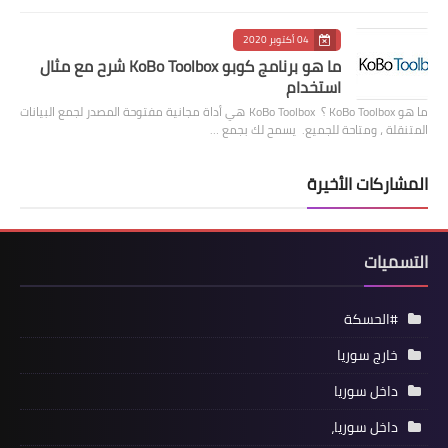
04 أكتوبر 2020
ما هو برنامج كوبو KoBo Toolbox شرح مع مثال
استخدام
ما هو KoBo Toolbox ؟ KoBo Toolbox هي أداة مجانية مفتوحة المصدر لجمع البيانات
المتنقلة ، ومتاحة للجميع. يسمح لك بجمع …
المشاركات الأخيرة
التسميات
#الحسكة
خارج سوريا
داخل سوريا
داخل سوريا،