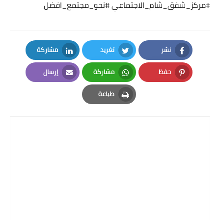
#مركز_شفق_شام_الاجتماعي
#نحو_مجتمع_افضل
نشر
تغريد
مشاركة
LinkedIn
Twitter
Facebook
حفظ
مشاركة
إرسال
Email
Whatsapp
Pinterest
طباعة
Print