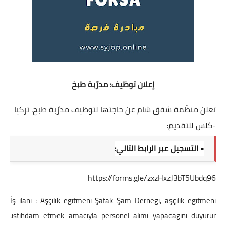
إعلان توظيف: مدرّبة طبخ
تعلن منظّمة شفق شام عن حاجتها لتوظيف مدرّبة طبخ. تركيا
-كلس للتقديم:
• التسجيل عبر الرابط التالي:
https://forms.gle/zxzHxzJ3bT5Ubdq96
İş ilani : Aşçılık eğitmeni Şafak Şam Derneği, aşçılık eğitmeni
istihdam etmek amacıyla personel alımı yapacağını duyurur.