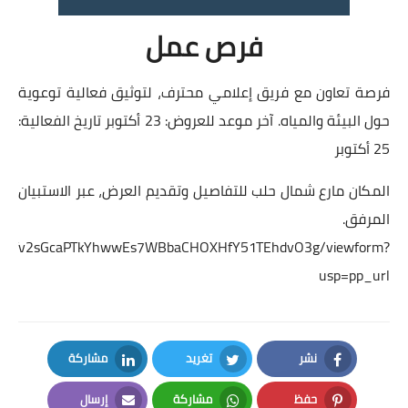
فرص عمل
فرصة تعاون مع فريق إعلامي محترف، لتوثيق فعالية توعوية
حول البيئة والمياه. آخر موعد للعروض: 23 أكتوبر تاريخ الفعالية:
25 أكتوبر
المكان مارع شمال حلب للتفاصيل وتقديم العرض، عبر الاستبيان
المرفق.
tcCrS4xYv2sGcaPTkYhwwEs7WBbaCHOXHfY51TEhdvO3g/viewform?
usp=pp_url
نشر
تغريد
مشاركة
LinkedIn
Twitter
Facebook
حفظ
مشاركة
إرسال