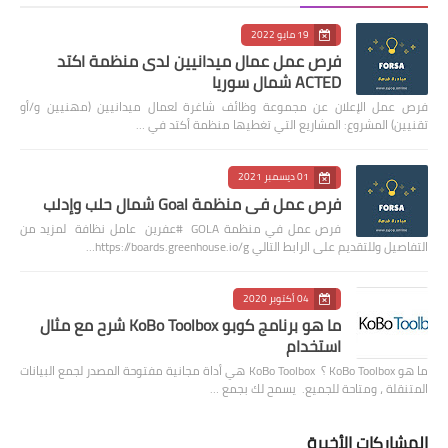
19 مايو 2022
فرص عمل عمال ميدانيين لدى منظمة اكتد
ACTED شمال سوريا
فرص عمل الإعلان عن مجموعة وظائف شاغرة لعمال ميدانيين (مهنيين و/أو
تقنيين) المشروع: المشاريع التي تغطيها منظمة أكتد في …
01 ديسمبر 2021
فرص عمل في منظمة Goal شمال حلب وإدلب
فرص عمل في منظمة GOLA #عفرين عامل نظافة لمزيد من
التفاصيل وللتقديم على الرابط التالي https://boards.greenhouse.io/g…
04 أكتوبر 2020
ما هو برنامج كوبو KoBo Toolbox شرح مع مثال
استخدام
ما هو KoBo Toolbox ؟ KoBo Toolbox هي أداة مجانية مفتوحة المصدر لجمع البيانات
المتنقلة ، ومتاحة للجميع. يسمح لك بجمع …
المشاركات الأخيرة