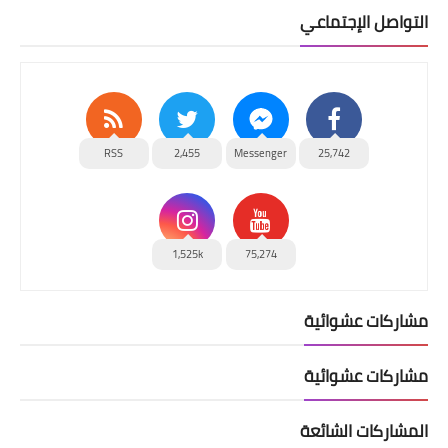
التواصل الإجتماعي
RSS
2,455
Messenger
25,742
1,525k
75,274
مشاركات عشوائية
مشاركات عشوائية
المشاركات الشائعة