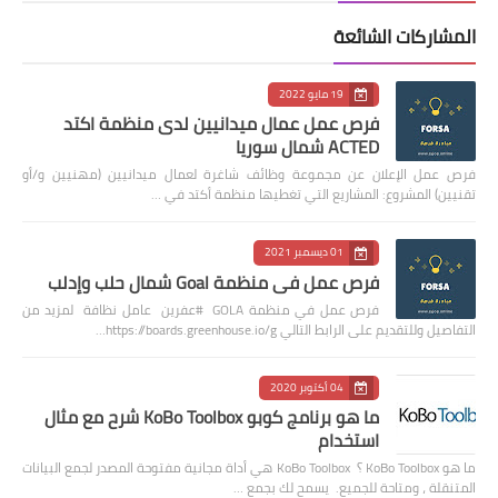
المشاركات الشائعة
19 مايو 2022
فرص عمل عمال ميدانيين لدى منظمة اكتد
ACTED شمال سوريا
فرص عمل الإعلان عن مجموعة وظائف شاغرة لعمال ميدانيين (مهنيين و/أو
تقنيين) المشروع: المشاريع التي تغطيها منظمة أكتد في …
01 ديسمبر 2021
فرص عمل في منظمة Goal شمال حلب وإدلب
فرص عمل في منظمة GOLA #عفرين عامل نظافة لمزيد من
التفاصيل وللتقديم على الرابط التالي https://boards.greenhouse.io/g…
04 أكتوبر 2020
ما هو برنامج كوبو KoBo Toolbox شرح مع مثال
استخدام
ما هو KoBo Toolbox ؟ KoBo Toolbox هي أداة مجانية مفتوحة المصدر لجمع البيانات
المتنقلة ، ومتاحة للجميع. يسمح لك بجمع …