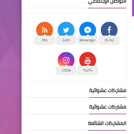
التواصل الإجتماعي
RSS
2,455
Messenger
25,742
1,525k
75,274
مشاركات عشوائية
مشاركات عشوائية
المشاركات الشائعة