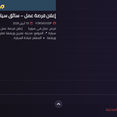
إعلان فرصة عمل – سائق سيار
FORSASYJOP
19 أبريل 2026
فرص عمل في سوريا إعلان فرصة عمل – س
سيارة 📍 الموقع: مدينة عفرين وريفها تع
وريفها. 🔹 المهام: قيادة السيارة…
لمحلية