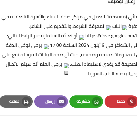
إعلان توظيف:
ائي (مسعفة)" للعمل في مراكز صحة النساء والأسرة التابعة له في
فرة
الباب
لمعرفة الشروط والتقديم على الشاغر:
https://drive.google.c
أو تعبئة الاستمارة عبر الرابط التالي:
9 أيلول 2024 الساعة 17:00
يرجى توخي الدقة
المعلومات دقيقة وصحيحة، حيث أن صحة البيانات المرسلة تقع على
الصحيحة قد يؤدي لاستبعاد الطلب.
يرجى العلم أنه سيتم الاتصال
ذ_البيضاء
#حلب
#سوريا
حفظ
مشاركة
إرسال
طباعة
Print
Email
Whatsapp
Pinterest