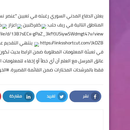
يعلن الدفاع المدني السوري رغبته في تعيين "عنصر نس
المناطق التالية في ريف حلب:
كفركلبين
اعزاز
ك
om/file/d/13B7sECx-gPaZ_3kfYJU5iywSWdmgt47v/view
https://linksshortcut.com/JkDZB
ينتهي التقديم على الشواغر في 
في تعبئة المعلومات المطلوبة ضمن الرابط بحيث تكون 
عاتق المرسل مع العلم أن أي خطأ أو إخفاء للمعلومات 
فقط بالمرشحات المختارات ضمن القائمة القصيرة.
#الخو
نشر
تغريد
مشاركة
LinkedIn
Twitter
Facebook