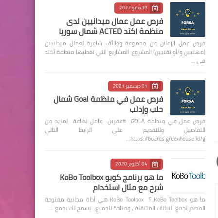
19 مايو 2022
فرص عمل عمال ميدانيين لدى
منظمة اكتد ACTED شمال سوريا
فرص عمل الإعلان عن مجموعة وظائف شاغرة لعمال ميدانيين
(مهنيين و/أو تقنيين) المشروع: المشاريع التي تغطيها منظمة أكتد
في …
01 ديسمبر 2021
فرص عمل في منظمة Goal شمال
حلب وإدلب
فرص عمل في منظمة GOLA #عفرين عامل نظافة لمزيد من
التفاصيل وللتقديم على الرابط التالي
https://boards.greenhouse.io/g…
04 أكتوبر 2020
ما هو برنامج كوبو KoBo Toolbox
شرح مع مثال استخدام
ما هو KoBo Toolbox ؟ KoBo Toolbox هي أداة مجانية مفتوحة
المصدر لجمع البيانات المتنقلة ، ومتاحة للجميع. يسمح لك بجمع …