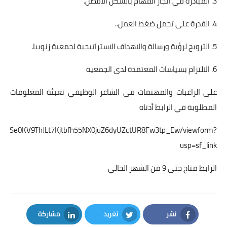
3. المبادرة في انجاز المهام بالشكل الأفضل.
4. القدرة على تحمل ضغط العمل..
5. الترويج لرؤية ورسالة والاهداف الاستراتيجية لجمعية زنوبيا.
6. الالتزام بسياسات المعتمدة لدى الجمعية
على الراغبات والمهتمات في الشاغر الوظيفي تعبئة المعلومات
المطلوبة في الرابط أدناه
Sd1DgSe0KV9ThJLt7Kjtbfh55NX0juZ6dyUZctUR8Fw3tp_Ew/viewform?
usp=sf_link
الرابط متاح حتى 9 من الشهر الحالي
نشر
تغريد
مشاركة