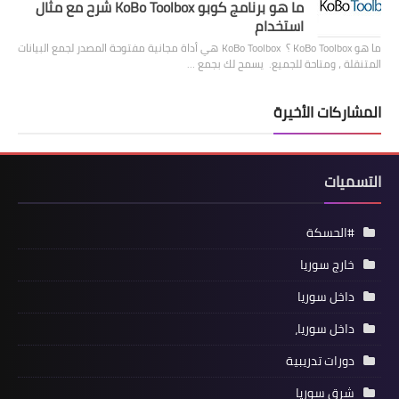
ما هو برنامج كوبو KoBo Toolbox شرح مع مثال
استخدام
ما هو KoBo Toolbox ؟ KoBo Toolbox هي أداة مجانية مفتوحة المصدر لجمع البيانات
المتنقلة ، ومتاحة للجميع. يسمح لك بجمع …
المشاركات الأخيرة
التسميات
#الحسكة
خارج سوريا
داخل سوريا
داخل سوريا،
دورات تدريبية
شرق سوريا