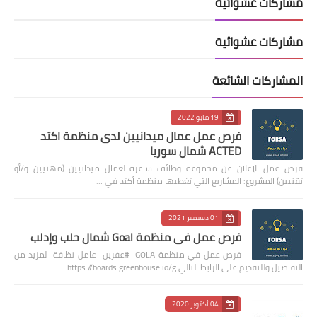
مشاركات عشوائية
مشاركات عشوائية
المشاركات الشائعة
19 مايو 2022
فرص عمل عمال ميدانيين لدى منظمة اكتد
ACTED شمال سوريا
فرص عمل الإعلان عن مجموعة وظائف شاغرة لعمال ميدانيين (مهنيين و/أو
تقنيين) المشروع: المشاريع التي تغطيها منظمة أكتد في …
01 ديسمبر 2021
فرص عمل في منظمة Goal شمال حلب وإدلب
فرص عمل في منظمة GOLA #عفرين عامل نظافة لمزيد من
التفاصيل وللتقديم على الرابط التالي https://boards.greenhouse.io/g…
04 أكتوبر 2020