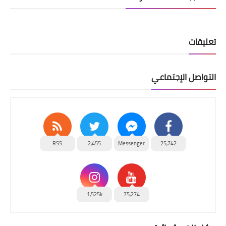
تعليقات
التواصل الإجتماعي
RSS
2,455
Messenger
25,742
1,525k
75,274