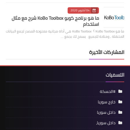
04 أكتوبر 2020
ما هو برنامج كوبو KoBo Toolbox شرح مع مثال
استخدام
ما هو KoBo Toolbox ؟ KoBo Toolbox هي أداة مجانية مفتوحة المصدر لجمع البيانات
المتنقلة ، ومتاحة للجميع. يسمح لك بجمع …
المشاركات الأخيرة
التسميات
#الحسكة
خارج سوريا
داخل سوريا
داخل سوريا،