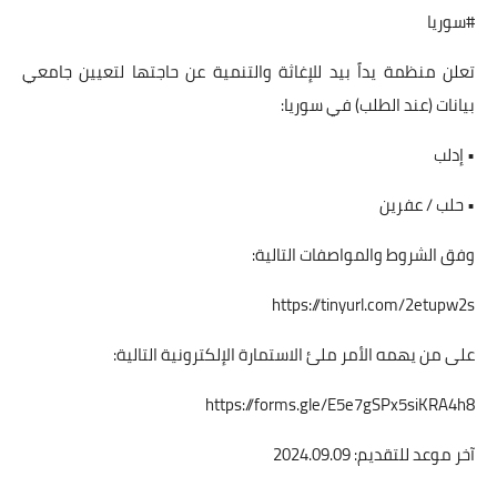
#سوريا
تعلن منظمة يداً بيد للإغاثة والتنمية عن حاجتها لتعيين جامعي
بيانات (عند الطلب) في سوريا:
• إدلب
• حلب / عفرين
وفق الشروط والمواصفات التالية:
https://tinyurl.com/2etupw2s
على من يهمه الأمر ملئ الاستمارة الإلكترونية التالية:
https://forms.gle/E5e7gSPx5siKRA4h8
آخر موعد للتقديم: 2024.09.09