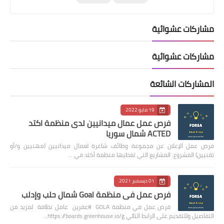
مشاركات عشوائية
مشاركات عشوائية
المشاركات الشائعة
19 مايو 2022
فرص عمل عمال ميدانيين لدى منظمة اكتد
ACTED شمال سوريا
فرص عمل الإعلان عن مجموعة وظائف شاغرة لعمال ميدانيين (مهنيين و/أو
تقنيين) المشروع: المشاريع التي تغطيها منظمة أكتد في …
01 ديسمبر 2021
فرص عمل في منظمة Goal شمال حلب وإدلب
فرص عمل في منظمة GOLA #عفرين عامل نظافة لمزيد من
التفاصيل وللتقديم على الرابط التالي https://boards.greenhouse.io/g…