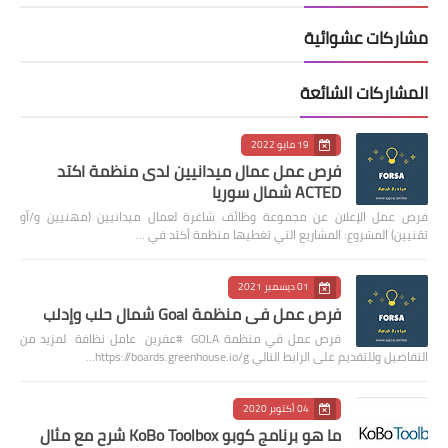
مشاركات عشوائية
المشاركات الشائعة
19 مايو 2022
فرص عمل عمال ميدانيين لدى منظمة اكتد
ACTED شمال سوريا
فرص عمل الإعلان عن مجموعة وظائف شاغرة لعمال ميدانيين (مهنيين و/أو
تقنيين) المشروع: المشاريع التي تغطيها منظمة أكتد في …
01 ديسمبر 2021
فرص عمل في منظمة Goal شمال حلب وإدلب
فرص عمل في منظمة GOLA #عفرين عامل نظافة لمزيد من
التفاصيل وللتقديم على الرابط التالي https://boards.greenhouse.io/g…
04 أكتوبر 2020
ما هو برنامج كوبو KoBo Toolbox شرح مع مثال