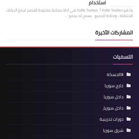
استخدام
ما هو KoBo Toolbox ؟ KoBo Toolbox هي أداة مجانية مفتوحة المصدر لجمع البيانات
المتنقلة ، ومتاحة للجميع. يسمح لك بجمع …
المشاركات الأخيرة
التسميات
#الحسكة
خارج سوريا
داخل سوريا
داخل سوريا،
دورات تدريبية
شرق سوريا