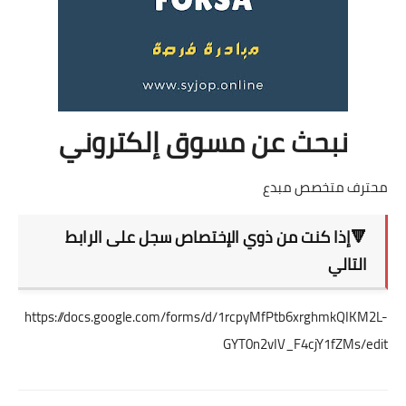
نبحث عن مسوق إلكتروني
محترف متخصص مبدع
🔻إذا كنت من ذوي الإختصاص سجل على الرابط
التالي
https://docs.google.com/forms/d/1rcpyMfPtb6xrghmkQIKM2L-
GYT0n2vIV_F4cjY1fZMs/edit