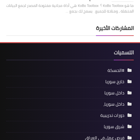
ما هو KoBo Toolbox ؟ KoBo Toolbox هي أداة مجانية مفتوحة المصدر لجمع البيانات
المتنقلة ، ومتاحة للجميع. يسمح لك بجمع …
المشاركات الأخيرة
التسميات
#الحسكة
خارج سوريا
داخل سوريا
داخل سوريا،
دورات تدريبية
شرق سوريا
فرص عمل في العراق