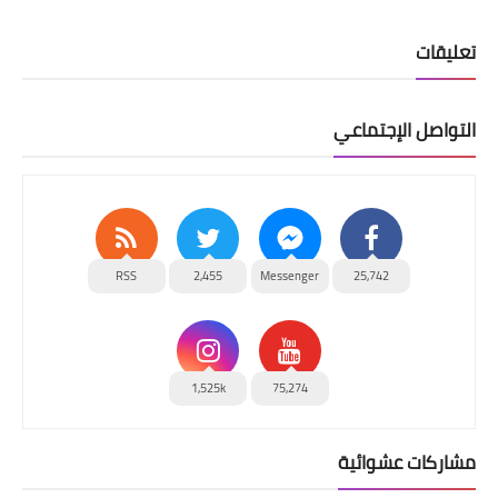
تعليقات
التواصل الإجتماعي
RSS
2,455
Messenger
25,742
1,525k
75,274
مشاركات عشوائية