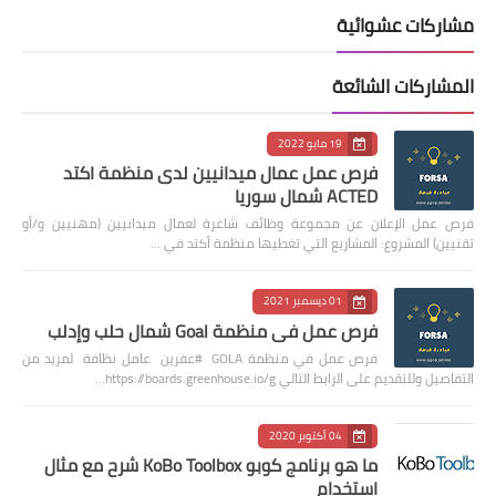
مشاركات عشوائية
المشاركات الشائعة
19 مايو 2022
فرص عمل عمال ميدانيين لدى منظمة اكتد
ACTED شمال سوريا
فرص عمل الإعلان عن مجموعة وظائف شاغرة لعمال ميدانيين (مهنيين و/أو
تقنيين) المشروع: المشاريع التي تغطيها منظمة أكتد في …
01 ديسمبر 2021
فرص عمل في منظمة Goal شمال حلب وإدلب
فرص عمل في منظمة GOLA #عفرين عامل نظافة لمزيد من
التفاصيل وللتقديم على الرابط التالي https://boards.greenhouse.io/g…
04 أكتوبر 2020
ما هو برنامج كوبو KoBo Toolbox شرح مع مثال
استخدام