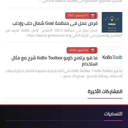
تقنيين) المشروع: المشاريع التي تغطيها منظمة أكتد في …
01 ديسمبر 2021
فرص عمل في منظمة Goal شمال حلب وإدلب
فرص عمل في منظمة GOLA #عفرين عامل نظافة لمزيد من
التفاصيل وللتقديم على الرابط التالي https://boards.greenhouse.io/g…
04 أكتوبر 2020
ما هو برنامج كوبو KoBo Toolbox شرح مع مثال
استخدام
ما هو KoBo Toolbox ؟ KoBo Toolbox هي أداة مجانية مفتوحة المصدر لجمع البيانات
المتنقلة ، ومتاحة للجميع. يسمح لك بجمع …
المشاركات الأخيرة
التسميات