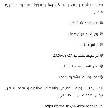
ترغب منظمة بوينت برفد كوادرها بمسؤول مراقبة والتقييم
ميداني
🔵مدة العقد: 10 أشهر
🔵نوع العقد: دوام كامل
🔵الجنس : أنثى
🔵آخر موعد للتقديم : 27-09-2024
🔵مكان العمل :سوريا _ الباب
🔵عدد الوظائف الشاغرة : عدد 1
للاطلاع على الوصف الوظيفي والمهام المطلوبة والتقدم للشاغر ،
يرجى الضغط على الرابط التالي:
https://forms.gle/JxNkkPbCnbqb1hu39