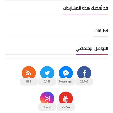
قد تُعجبك هذه المشاركات
تعليقات
التواصل الإجتماعي
RSS
2,455
Messenger
25,742
1,525k
75,274