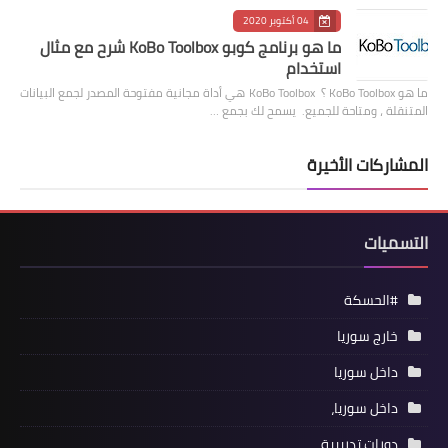
04 أكتوبر 2020
ما هو برنامج كوبو KoBo Toolbox شرح مع مثال
استخدام
ما هو KoBo Toolbox ؟ KoBo Toolbox هي أداة مجانية مفتوحة المصدر لجمع البيانات
المتنقلة ، ومتاحة للجميع. يسمح لك بجمع …
المشاركات الأخيرة
التسميات
#الحسكة
خارج سوريا
داخل سوريا
داخل سوريا،
دورات تدريبية