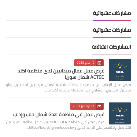
مشاركات عشوائية
مشاركات عشوائية
المشاركات الشائعة
19 مايو 2022
فرص عمل عمال ميدانيين لدى منظمة اكتد
ACTED شمال سوريا
فرص عمل الإعلان عن مجموعة وظائف شاغرة لعمال ميدانيين (مهنيين و/أو
تقنيين) المشروع: المشاريع التي تغطيها منظمة أكتد في …
01 ديسمبر 2021
فرص عمل في منظمة Goal شمال حلب وإدلب
فرص عمل في منظمة GOLA #عفرين عامل نظافة لمزيد من
التفاصيل وللتقديم على الرابط التالي https://boards.greenhouse.io/g…